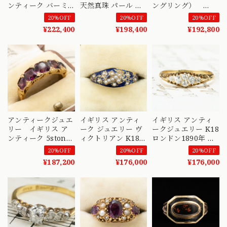
ンティーク バーミ
天然真珠 パール リ
ングリング）
ンガム 1832 1834
ング 1900年 バーミ
1892年 My
20%OFF
20%OFF
20%OFF
彫刻有り 勿忘草
ンガム イギリス モ
loving husband /
¥222,400
¥198,400
¥192,800
K18 パール モーニ
ーニングジュエリー
IN MEMORY
ングジュエリー リ
ヴィクトリアン
OF 〜悠久の時を
ング 指輪 〜メッセ
DR00798
経て届いた愛と絆の
ージと共に引き継が
指輪〜DR00659
れる想い〜
DR00658
アンティークジュエ
イギリス アンティ
イギリス アンティ
リー イギリス ア
ーク ジュエリー ヴ
ークジュエリー K18
ンティーク 5stone
ィクトリアン K18
ロンドン1890年 オ
デザイン リング
ブルーエナメル シ
ールドカット 5石 リ
20%OFF
20%OFF
20%OFF
K18 ロードライトガ
ードパール リング
ング ベルチャーセ
¥187,200
¥176,000
¥176,000
ーネット 1800年後
1868年 バーミンガ
ッティング 手彫り
半 DR00667
ム 花モチーフ
装飾 フローラルデ
MOR00742
ザイン オールドヨ
ーロピアンカットダ
イヤモンド
DR00636 Daisy
Ring