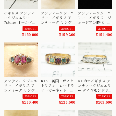
イギリス アンティ
アンティークジュエ
アンティークジュエ
ークジュエリー
リー イギリス ア
リー イギリス ジ
7stone オールドカ
ンティーク リング
ョージアン時代
ット オールドマイ
1880年 K15 ロード
1810年 アンティ
20%OFF
20%OFF
20%OFF
ンカット ダイヤモ
ライトガーネット
ークリング サーペ
¥160,000
¥159,200
¥154,400
ンド シンプル デザ
シードパール
ンタイン(蛇型)モー
イン K18 ゴールド
DR00673
ニングリング
コンビカラー リン
DR00661
グ 1800後〜1900初
頃 DR00638
アンティークジュエ
K15 英国 ヴィク
K18/Pt イギリス ア
リー イギリス ア
トリアン ロードラ
ンティークジュエリ
ンティーク リング
イトガーネット リ
ー ダイヤモンドリ
K15 ロードライトガ
ング 15金 貼り
ング シングルカッ
20%OFF
20%OFF
20%OFF
ーネット パール
合わせ緑石 ～新
ト イリュージョン
¥150,400
¥125,600
¥105,600
1877年 〜繊細なレ
緑を纏う、優雅な貴
セット フラワー ク
ースをまとった貴婦
婦人の様に～
ラスター 1900年代
人〜 DR00575
DR00576
初頭 DR00545