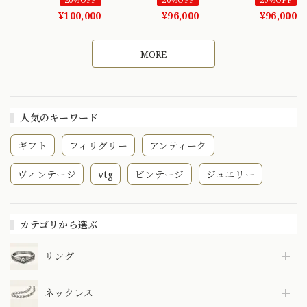
1800後半〜1900前
サファイア 3ストー
ラワー デザイン
¥100,000
¥96,000
¥96,000
半頃 ゴールド リン
ン K18 ゴールド コ
K18 オールドカット
グ DR00700
ンビカラー リング
ダイヤモンド 1900
〜ロマンティックブ
初頭頃 〜指先に一
MORE
ルーサファイアとオ
輪の花を〜
ールドヨーロピアン
DR00471
カットが織りなす輝
き〜 DR00550
人気のキーワード
ギフト
フィリグリー
アンティーク
ヴィンテージ
vtg
ビンテージ
ジュエリー
カテゴリから選ぶ
リング
ネックレス