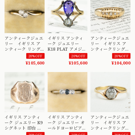
Daisy Ring
アンティークジュエ
イギリス アンティ
アンティークジュエ
リー イギリス ア
ーク ジュエリー
リー イギリス ア
ンティーク リング
K18 PLAT アメジス
ンティークリング
1900前後頃 K18
ト ローズカットダ
5stone リング K18
20%OFF
20%OFF
20%OFF
PLAT オールドヨー
イヤ 1800年後半頃
オールドカット ダ
¥105,600
¥105,600
¥104,000
ロピアンカットダイ
DR00709
イヤモンド バーミ
アモンド /トワエモ
ンガム 1894年
ア あなたと私
DR00543
DR00572
イギリス アンティ
イギリス アンティ
アンティークジュエ
ーク ジュエリー K9
ーク ジュエリー オ
リー イギリス ア
シグネット 印台 イ
ールドヨーロピアン
ンティークリング
ニシャル デザイン
カットダイヤモンド
クラスター 小花 フ
20%OFF
20%OFF
20%OFF