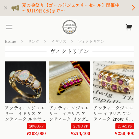
夏の金祭り【ゴールドジュエリーセール】開催中
～8月19日(水)まで～
Home
リング
イギリス
ヴィクトリアン
ヴィクトリアン
アンティークジュエ
アンティークジュエ
アンティークジュエ
リー イギリス ア
リー イギリス ア
リー イギリス アン
ンティーク ルネサ
ンティーク リング
ティーク 2row リン
ンスリバイバル デ
K18 OECD オールド
グ 1863年 K18 オー
20%OFF
20%OFF
20%OFF
ザイン リング K18
ヨーロピアンカット
ルドカットダイヤモ
¥308,000
¥254,400
¥238,400
オパール オールド
ダイヤモンド ルビ
ンド ルビー