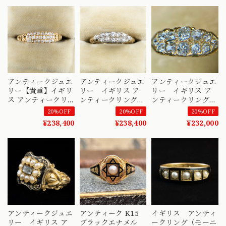
マインカットダイヤ
ー 合計12pc 1800後
DR00599
モンド エナメル 〜
半〜1900初頭頃 〜
DR00728
色と石の輝きのコン
トラストの美しい指
輪〜 DR00532
アンティークジュエ
アンティークジュエ
アンティークジュエ
リー【貴重】イギリ
リー イギリス ア
リー イギリス ア
ス アンティークリ
ンティークリング
ンティークリング
ング ３ROWタイプ
〜2列並んだ美しい
貴重な2列のオール
20%OFF
20%OFF
20%OFF
アンティークカット
オールドカットダイ
ドマインカットダイ
¥238,400
¥238,400
¥232,000
ダイヤモンドがずら
ヤモンド達の光の饗
ヤモンド 18金
り 圧巻の美しさ
宴〜DR00580
DR00431
DR00475
アンティークジュエ
アンティーク K15
イギリス アンティ
リー イギリス ア
ブラックエナメル
ークリング（モーニ