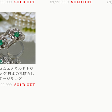
ア （あなたと私）
の絆 DR00494
ット ダイ
999,999
SOLD OUT
¥9,999,999
SOLD OUT
¥9
と絆の象徴
ロなエメラルドトワ
ング 日本の素晴らし
テージリング
 vintage ring
999,999
SOLD OUT
2