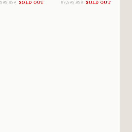
ヤ 1900初頭頃 〜愛
ールが織りなす永遠の愛
,999,999
SOLD OUT
¥9,999,999
SOLD OUT
〜 DR00620
MOR00616