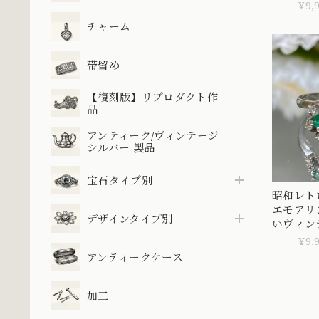
トワエモ
¥9,
DR00363
チャーム
帯留め
【復刻版】リプロダクト作
品
アンティーク/ヴィンテージ
シルバー 製品
宝石タイプ別
昭和レト
エモアリ
デザインタイプ別
いヴィン
Japanese
¥9,
MR0054
アンティークケース
加工