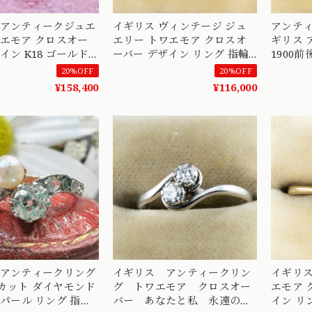
イギリス ヴィンテージ ジュ
アンテ
ア クロスオー
エリー トワエモア クロスオ
ギリス 
イン K18 ゴールド
ーバー デザイン リング 指輪
1900前
ラー リング 珍しい
K18 ダイヤ コンビカラー
ドヨー
20%OFF
20%OFF
刻印 DR00733
1900年中頃 あなたと私
モンド 
¥158,400
¥116,000
DR00574
私 DR00
 アンティークリング
イギリス アンティークリン
イギリス
カット ダイヤモンド
グ トワエモア クロスオー
エモア 
バー あなたと私 永遠の愛
イン リング K18 