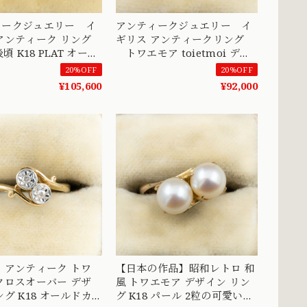
ィークジュエリー イ
アンティークジュエリー イ
アンティーク リング
ギリス アンティークリング
後頃 K18 PLAT オール
トワエモア toietmoi デザ
ロピアンカットダイア
イン 指輪 K18 オールドヨー
20%OFF
20%OFF
/トワエモア あなたと
ロピアンカット ダイヤモンド
¥105,600
¥92,000
572
1800年後半から1900年前後頃
〜愛と絆の輝き〜 DR00652
 アンティーク トワ
【日本の作品】昭和レトロ 和
クロスオーバー デザ
風 トワエモア デザイン リン
オールドカ
グ K18 パール 2粒の可愛いパ