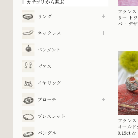
カテゴリから選ぶ
フランス アンティークジュエ
リング
リー トワエモ
バー デザ
コンビカ
ネックレス
マスカロン
ペンダント
ピアス
イヤリング
ブローチ
ブレスレット
フランス
オールド
バングル
0.15ct ＆ パール リング 指輪