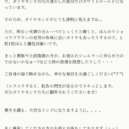
で、ダイヤモンドの爪の透かしの部分だけホワイトゴールドにな
っています。
そのため、ダイヤモンドがとても透明に見えますね 。
ただ、明るい光源の元ルーペでじっくりと覗くと、ほんのりショ
コラブラウンの自然の色味に近いダイヤもあったりするので、1
粒1粒ほんと個性派揃いです。
きっと貴族や上流階級の方が、お抱えのジュエラーに作らせたの
ではないかなぁ〜?などと時の浪漫を回想したりして・・・
ご自身の指で眺めながら、幸せな毎日をお過ごしください(*´?`*)
（ユラユラすると、虹色の閃光が走るのでドキっとします。
ぜひダイヤモンドたちに翻弄されてくださいませ）
貴方を護る、大切なリングになりますように。。。。
永く継承してくださる方のお迎えお待ちしております（＾＾）