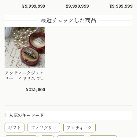
ンティーク ナイフ
ロ ダイヤモンド
2.02ct / トリリアン
¥9,999,999
¥9,999,999
¥9,999,999
エッジ技法 クラス
リング 捻り梅
トカット ダイヤモ
ター 取り巻きデザ
（ひねり梅） 和彫
ンド 1.28ct ヴィン
イン リング K18 オ
り 吉祥文様 ～
テージジュエリー
最近チェックした商品
パール ダイヤモン
楚々とした可憐な華
～顔まで美しい ト
ド 〜オパールとダ
やぎを指先に～
リリアントカットを
イヤのお花の様なデ
DYR00050
添えたエメラルドヴ
ザイン〜 DR00689
ィンテージリング
～ OKR00238
アンティークジュエ
リー イギリス ア
ンティークリング
貴重な2列のオール
¥221,600
ドヨーロピアンカッ
トダイヤモンド
9ct（X線）
DR00432
人気のキーワード
ギフト
フィリグリー
アンティーク