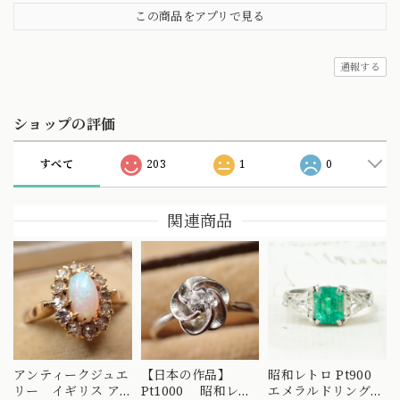
この商品をアプリで見る
通報する
ショップの評価
すべて
203
1
0
関連商品
アンティークジュエ
【日本の作品】
昭和レトロ Pt900
リー イギリス ア
Pt1000 昭和レト
エメラルドリング