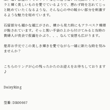
ラと輝く美しいものを愛でているようで、思わず時を忘れてじっ
と眺めていたくなるような、そんな心の中の暖かい部分を刺激す
るような魅力を秘めています。
石留部分も細かな細工がされ、横から見た時にもアラベスク模様
が施されています。そっと黒い手袋の上から付けてみると当時の
貴婦人が夜会で仮面をかぶり、、、なんて妄想も広がります。
是非お手元でこの美しき輝きを愛でながら一緒に新たな時を刻み
ませんか？
こちらのリングが心の残ったかたのお迎えをお待ちしております
♪
DaisyRing
型番: DR00667