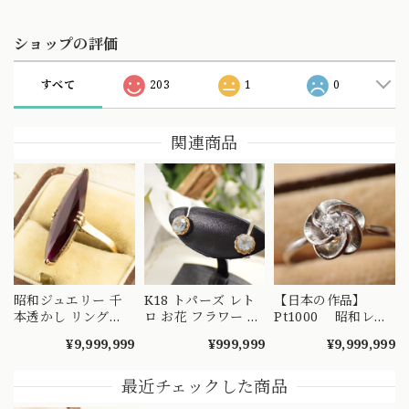
ショップの評価
すべて
203
1
0
関連商品
昭和ジュエリー 千
K18 トパーズ レト
【日本の作品】
本透かし リング
ロ お花 フラワー シ
Pt1000 昭和レト
K18 ヴィンテージ
ンプル デザイン ピ
ロ ダイヤモンド
¥9,999,999
¥999,999
¥9,999,999
昭和レトロ 陽刻 赤
アス MOE00047
リング 捻り梅
紫 合成石 ゴールド
（ひねり梅） 和彫
指輪 MOR00549
り 吉祥文様 ～
最近チェックした商品
楚々とした可憐な華