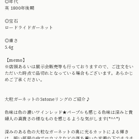
◎年代
英 1800年後期
◎宝石
ロードライドガーネット
◎重さ
5.4g
【memo】
※店頭あるいは展示会販売等も行っておりますので、ご注文をい
ただいた時点で品切れとなっている場合もございます。あらかじ
めご了承ください。
大粒ガーネットの5stoneリングのご紹介♪
色味は色の濃いワインレッド★パープルも感じる色味は深みと貴
婦人の高貴さの様なものを感じるような気がします(*^^*)
深みのある色の大粒なガーネットの奥に光るカットによる輝き
は、暗い部屋の中でロウソクなどの落ち着いた光源の下でチラチ