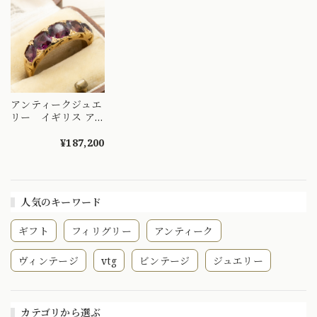
やぎを指先に～
DYR00050
アンティークジュエ
リー イギリス ア
ンティーク 5stone
デザイン リング
¥187,200
K18 ロードライトガ
ーネット 1800年後
半 DR00667
人気のキーワード
ギフト
フィリグリー
アンティーク
ヴィンテージ
vtg
ビンテージ
ジュエリー
カテゴリから選ぶ