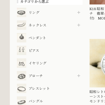
カテゴリから選ぶ
K18 昭
リング
チ 翡翠
付) MOB
ネックレス
ペンダント
ピアス
イヤリング
ブローチ
ブレスレット
昭和レトロ
ーンスト
バングル
モンドリン