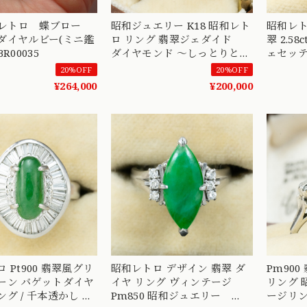
和レトロ 蝶ブロー
昭和ジュエリー K18 昭和レト
昭和レトロ
ダイヤルビー(ミニ鑑
ロ リング 翡翠ジェダイド
翠 2.58ct ダイヤモンド 
R00035
ダイヤモンド 〜しっとりとし
ェセッティ
た日本の伝統美〜
ュエリー 
20%OFF
20%OFF
OKR00221
¥264,000
¥200,000
 Pt900 翡翠風グリ
昭和レトロ デザイン 翡翠 ダ
Pm900
ーン バゲットダイヤ
イヤ リング ヴィンテージ
リング 昭和レトロ ヴィンテ
グ / 千本透かし ヴ
Pm850 昭和ジュエリー
ージリン