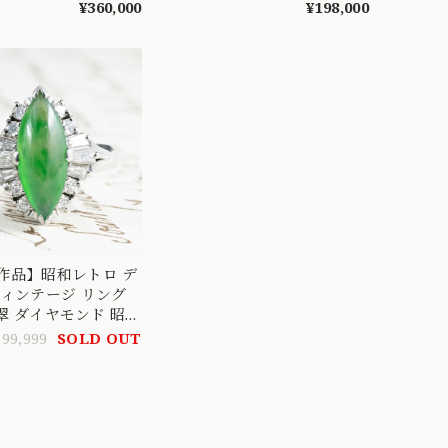
ジリング クラシカル
MR00771
ンリング 
¥360,000
¥198,000
OR00700
作品】昭和レトロ デ
ヴィンテージ リング
翡翠 ダイヤモンド 昭和
を宿すやさしさと気
999,999
SOLD OUT
品の翡翠の指輪 OKR00140