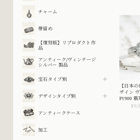
ィンテー
デザインM
チャーム
帯留め
【復刻版】リプロダクト作
品
アンティーク/ヴィンテージ
シルバー 製品
宝石タイプ別
【日本の
ザイン 
デザインタイプ別
Pt900 
の美意識
¥9,
アンティークケース
加工