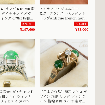
 リング K18 750 翡
アンティークジュエリー
パヴ
K17 フランス ペンダント
ング 0.78ct 昭和ジ
トップantique french hand
〜MR00774
pendant DP00114
20%OFF
20%OFF
¥197,600
¥88,000
 翡翠4ct ダイヤモンド
【日本の作品】昭和レトロ デ
ザイン 箱爪 リング ヴィンテ
グ / ヒスイ カボショ
ージ 指輪 K18 ダイヤ 翡翠