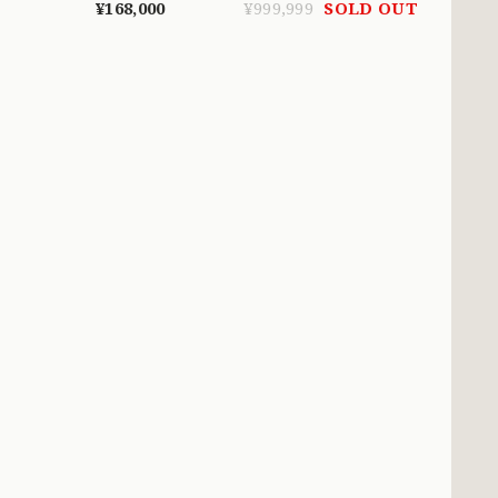
MR00825
OKR00111
¥168,000
¥999,999
SOLD OUT