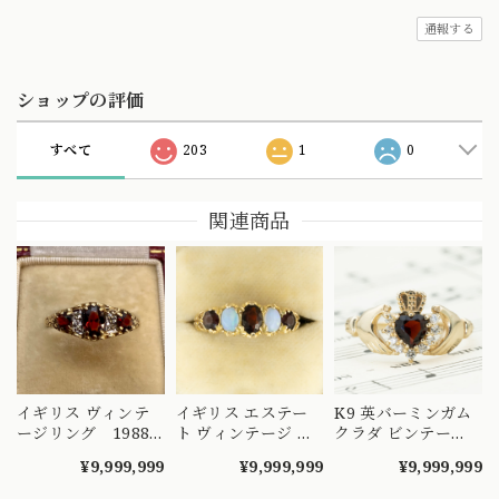
通報する
ショップの評価
すべて
203
1
0
関連商品
イギリス ヴィンテ
イギリス エステー
K9 英バーミンガム
ージリング 1988
ト ヴィンテージ 一
クラダ ビンテー
年 ヴィクトリアン
文字 デザイン リン
ジ ロードライトガ
¥9,999,999
¥9,999,999
¥9,999,999
テイストなドレッシ
グ K9 ガーネット オ
ーネット リング
ィなデザインリン
パール 1971 〜クラ
～愛・友情・忠誠