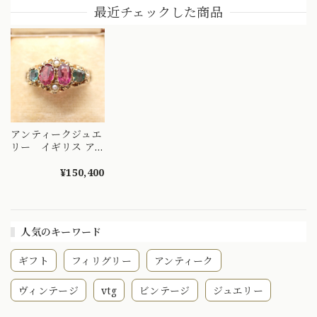
グ ガーネットとダ
ッシックで伝統を感
情熱の赤を纏って～
最近チェックした商品
イヤモンドの7スト
じる作品〜
diamond
ーンリング
DR00559
DR00573
DR00522
アンティークジュエ
リー イギリス ア
ンティーク リング
K15 ロードライトガ
¥150,400
ーネット パール
1877年 〜繊細なレ
ースをまとった貴婦
人〜 DR00575
人気のキーワード
ギフト
フィリグリー
アンティーク
ヴィンテージ
vtg
ビンテージ
ジュエリー