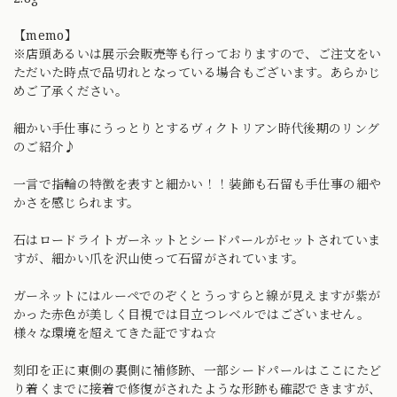
【memo】
※店頭あるいは展示会販売等も行っておりますので、ご注文をい
ただいた時点で品切れとなっている場合もございます。あらかじ
めご了承ください。
細かい手仕事にうっとりとするヴィクトリアン時代後期のリング
のご紹介♪
一言で指輪の特徴を表すと細かい！！装飾も石留も手仕事の細や
かさを感じられます。
石はロードライトガーネットとシードパールがセットされていま
すが、細かい爪を沢山使って石留がされています。
ガーネットにはルーペでのぞくとうっすらと線が見えますが紫が
かった赤色が美しく目視では目立つレベルではございません。
様々な環境を超えてきた証ですね☆
刻印を正に東側の裏側に補修跡、一部シードパールはここにたど
り着くまでに接着で修復がされたような形跡も確認できますが、