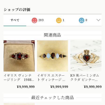
ショップの評価
すべて
203
1
0
関連商品
イギリス ヴィンテ
イギリス エステー
K9 英バーミンガム
ージリング 1988
ト ヴィンテージ 一
クラダ ビンテー
年 ヴィクトリアン
文字 デザイン リン
ジ ロードライトガ
¥9,999,999
¥9,999,999
¥9,999,999
テイストなドレッシ
グ K9 ガーネット オ
ーネット リング
ィなデザインリン
パール 1971 〜クラ
～愛・友情・忠誠
グ ガーネットとダ
ッシックで伝統を感
情熱の赤を纏って～
最近チェックした商品
イヤモンドの7スト
じる作品〜
diamond
ーンリング
DR00559
DR00573