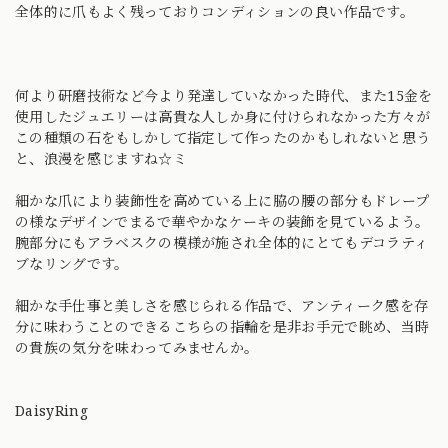
全体的に爪もよく残っておりコンディションの良い作品です。
何より研磨技術など今より発達していなかった時代、また15金を
使用したジュエリーは高貴な人しか身に付けられなかった方々が
この種類の石をもしかして指定して作ったのかもしれないと思う
と、浪漫を感じますね☆ミ
細かな爪により装飾性を高めている上に脇の腰の部分もドレープ
の様なデザインでまるで華やかなケーキの装飾を見ているよう。
腕部分にもアラベスクの模様が施され全体的にとてもデコラティ
ブなリングです。
細かな手仕事と美しさを感じられる作品で、アンティーク感を存
分に味わうことのできるこちらの指輪を是非お手元で眺め、当時
の貴族の気分を味わってみませんか。
DaisyRing