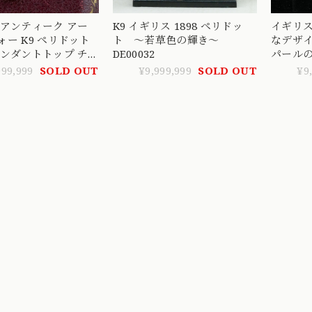
 アンティーク アー
K9 イギリス 1898 ペリドッ
イギリ
ペリドット
ト 〜若草色の輝き〜
なデザイ
ペンダントトップ チ
DE00032
パールの
ペンダント 〜ペリド
ス〜 MO
999,999
SOLD OUT
¥9,999,999
SOLD OUT
¥9
らりと輝く流線型の
が美しいペンダント
P00077