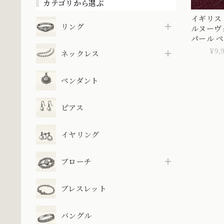
カテゴリから選ぶ
イギリス
リング
ルヌーヴォー K9 
パール 
ャーム 
¥9,
ネックレス
ットがき
デザイン
トップ〜 D
ペンダント
ピアス
イヤリング
ブローチ
ブレスレット
バングル