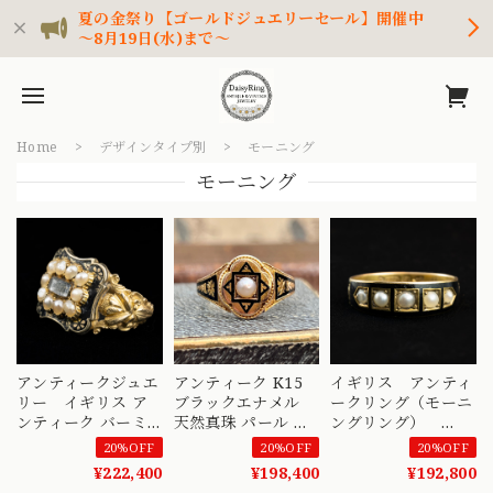
夏の金祭り【ゴールドジュエリーセール】開催中
～8月19日(水)まで～
Home
デザインタイプ別
モーニング
モーニング
アンティークジュエ
アンティーク K15
イギリス アンティ
リー イギリス ア
ブラックエナメル
ークリング（モーニ
ンティーク バーミ
天然真珠 パール リ
ングリング）
ンガム 1832 1834
ング 1900年 バーミ
1892年 My
20%OFF
20%OFF
20%OFF
彫刻有り 勿忘草
ンガム イギリス モ
loving husband /
¥222,400
¥198,400
¥192,800
K18 パール モーニ
ーニングジュエリー
IN MEMORY