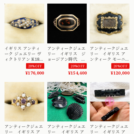
ングジュエリー リ
ヴィクトリアン
OF 〜悠久の時を
ング 指輪 〜メッセ
DR00798
経て届いた愛と絆の
ージと共に引き継が
指輪〜DR00659
れる想い〜
DR00658
イギリス アンティ
アンティークジュエ
アンティークジュエ
ーク ジュエリー ヴ
リー イギリス ジ
リー イギリス ア
ィクトリアン K18
ョージアン時代
ンティーク モーニ
ブルーエナメル シ
1810年 アンティ
ング hair 編み込み
20%OFF
20%OFF
20%OFF
ードパール リング
ークリング サーペ
ジュエリー ブロー
¥176,000
¥154,400
¥120,000
1868年 バーミンガ
ンタイン(蛇型)モー
チ 1848 K9 〜愛と
ム 花モチーフ
ニングリング
追憶のメモリアルジ
MOR00742
DR00661
ュエリー〜
DBR00141
アンティークジュエ
アンティークジュエ
アンティークジュエ
リー イギリス ア
リー イギリス ア
リー イギリス ア