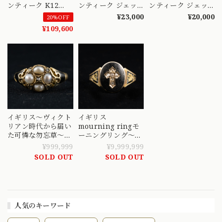
ンティーク K12
ンティーク ジェッ
ンティーク ジェッ
hair モーニング
ト ブローチ 5種類〜
ト ブローチ 8種類〜
¥23,000
¥20,000
20%OFF
リング 1857年
漆黒の輝きが美しい
漆黒の輝きが美しい
¥109,600
天然ガーネット パ
古代の宝石〜
古代の宝石〜
ール 〜朝露をまと
った花がそっと指先
に咲いたかのよ
う〜 DR00687
イギリス〜ヴィクト
イギリス
リアン時代から届い
mourning ringモ
た可憐な勿忘草〜パ
ーニングリング〜十
ールとアンティーク
字架とローズカット
¥999,999
¥9,999,999
カットダイタモンド
ダイヤ〜祈りのアン
SOLD OUT
SOLD OUT
が美しいモーニング
ティークジュエリ
リング〜 K18(X
ー 1894年
線) DR00605
DR00664
人気のキーワード