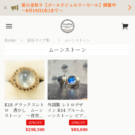
夏の金祭り【ゴールドジュエリーセール】開催中
～8月19日(水)まで～
Home
宝石タイプ別
ムーンストーン
ムーンストーン
K18 デラックスレト
外国製 レトロデザ
ロ 透かし ムーン
イン K14 ブルーム
ストーン ～夜空に
ーンストーン ピア
浮かぶ満月の雫を、
ス 〜幻想的な月ヒ
25%OFF
20%OFF
そっと指先に～
カル夜空の光〜
¥298,500
¥80,000
MOR00737
MOE00049