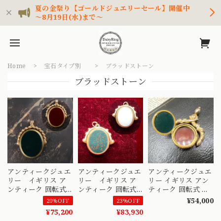
夏の金祭り【ゴールドジュエリーセール】開催中
～8月19日(水)まで～
Home
宝石タイプ別
ブラッドストーン
ブラッドストーン
アンティークジュエ
アンティークジュエ
アンティークジュエ
リー イギリス ア
リー イギリス ア
リー イギリス アン
ンティーク 回転式
ンティーク 回転式
ティーク 回転式 リ
フォブ ペンダント
リバーシブル フォ
バーシブル フォブ
¥54,000
20%OFF
23%OFF
トップ K9 天然アゲ
ブ ペンダント トッ
ロケット ペンダン
¥75,200
¥83,930
ート ブラットスト
プ K14 ブラッドス
ト トップ 〜クル