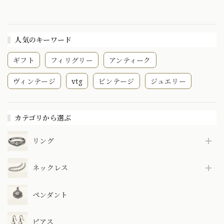
ーン 1899年
トーン アゲート 縞
クル回る開閉可能な
DP00096
瑪瑙 〜クルクル回
スイブルタイプ〜
るスイブルタイ
DP00069
プ〜 DP00097
人気のキーワード
ギフト
フィリグリー
アンティーク
ヴィンテージ
vtg
ビンテージ
ジュエリー
カテゴリから選ぶ
リング
ネックレス
ペンダント
ピアス