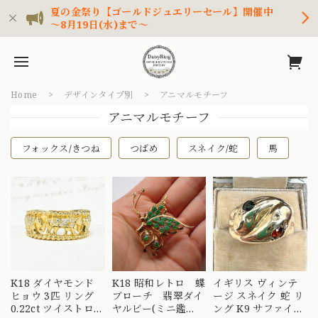
夏の金祭り【ゴールドジュエリーセール】開催中
～8月19日(水)まで～
Home
デザインタイプ別
アニマルモチーフ
アニマルモチーフ
フォックス/きつね
つばめ
スネイク/蛇
馬
K18 ダイヤモンド
K18 昭和レトロ 蝶
イギリス ヴィンテ
ヒョウ 3匹 リング
ブローチ 翡翠ダイ
ージ スネイク 蛇 リ
0.22ct ツイストロー
ヤルビー(ミニ鑑
ング K9 サファイア