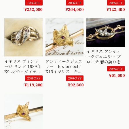
プ イエローゴール
付) MOBR00035
ガーネット 1962年
10%OFF
20%OFF
20%OFF
ド アニマルモチー
ハンサムフェイスの
¥252,000
¥264,000
¥122,400
フ ヴィンテージ
ダブルスネイク
MR00796
DR00602
イギリス アンティ
ークジュエリー ブ
イギリス ヴィンテ
アンティークジュエ
ローチ 春の訪れを
ージ リング 1989年
リー fox brooch
知らせるハッピーア
20%OFF
K9 ルビー ダイヤモ
K15イギリス キツ
イテム つばめ モチ
¥61,600
ンド ダブルスネイ
ネ アンティークブ
ーフ DBR00063
20%OFF
20%OFF
ク DR00621
ローチ お目目が可
¥119,200
¥92,800
愛い ルビー
DBR00114