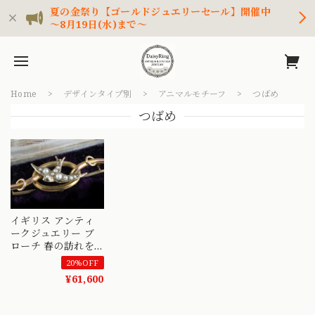
夏の金祭り【ゴールドジュエリーセール】開催中
～8月19日(水)まで～
Home
デザインタイプ別
アニマルモチーフ
つばめ
つばめ
イギリス アンティ
ークジュエリー ブ
ローチ 春の訪れを
知らせるハッピーア
20%OFF
イテム つばめ モチ
¥61,600
ーフ DBR00063