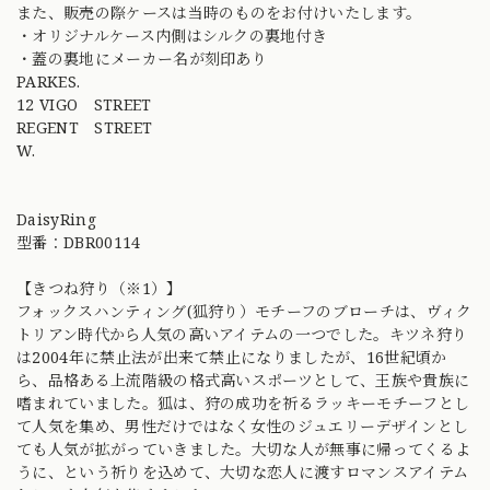
また、販売の際ケースは当時のものをお付けいたします。
・オリジナルケース内側はシルクの裏地付き
・蓋の裏地にメーカー名が刻印あり
PARKES.
12 VIGO STREET
REGENT STREET
W.
DaisyRing
型番：DBR00114
【きつね狩り（※1）】
フォックスハンティング(狐狩り）モチーフのブローチは、ヴィク
トリアン時代から人気の高いアイテムの一つでした。キツネ狩り
は2004年に禁止法が出来て禁止になりましたが、16世紀頃か
ら、品格ある上流階級の格式高いスポーツとして、王族や貴族に
嗜まれていました。狐は、狩の成功を祈るラッキーモチーフとし
て人気を集め、男性だけではなく女性のジュエリーデザインとし
ても人気が拡がっていきました。大切な人が無事に帰ってくるよ
うに、という祈りを込めて、大切な恋人に渡すロマンスアイテム