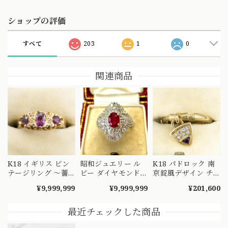
ショップの評価
すべて
203
1
0
関連商品
K18 イギリス ビン
昭和ジュエリー ル
K18 パドロック 南
テージリング 〜薔
ビー ダイヤモンド
京錠風デザイン チ
薇色のルビーと可愛
リング Pt900 0.92ct
ャーム リバーシブ
¥9,999,999
¥9,999,999
¥201,600
らしいダイヤモンド
0.76ct ヴィンテージ
ル リング｜ダイヤ
のハーモニー〜
昭和レトロ プラチ
モンド・ルビー 両
DR00491
ナ 指輪 MOR00697
面で表情が変わる一
最近チェックした商品
本 MOR00600