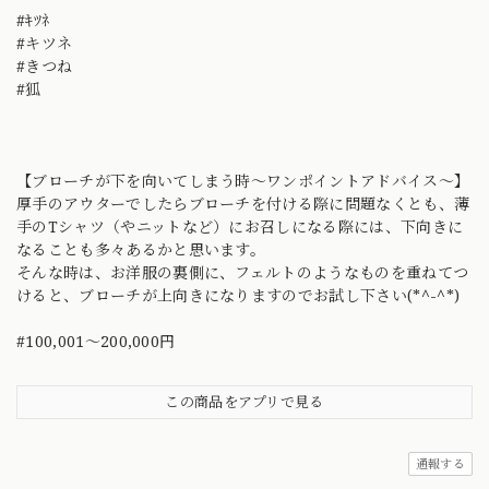
#ｷﾂﾈ
#キツネ
#きつね
#狐
【ブローチが下を向いてしまう時〜ワンポイントアドバイス〜】
厚手のアウターでしたらブローチを付ける際に問題なくとも、薄
手のTシャツ（やニットなど）にお召しになる際には、下向きに
なることも多々あるかと思います。
そんな時は、お洋服の裏側に、フェルトのようなものを重ねてつ
けると、ブローチが上向きになりますのでお試し下さい(*^-^*)
#100,001～200,000円
この商品をアプリで見る
通報する