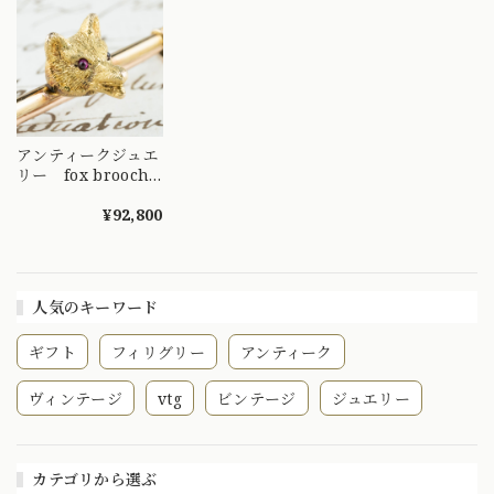
アンティークジュエ
リー fox brooch
K15イギリス キツ
ネ アンティークブ
¥92,800
ローチ お目目が可
愛い ルビー
DBR00114
人気のキーワード
ギフト
フィリグリー
アンティーク
ヴィンテージ
vtg
ビンテージ
ジュエリー
カテゴリから選ぶ