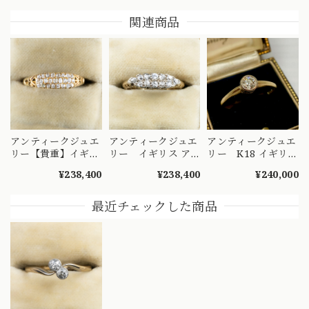
関連商品
アンティークジュエ
アンティークジュエ
アンティークジュエ
リー【貴重】イギリ
リー イギリス ア
リー K18 イギリス
ス アンティークリ
ンティークリング
アンティークリング
¥238,400
¥238,400
¥240,000
ング ３ROWタイプ
〜2列並んだ美しい
~澄んだ透明感と虹
アンティークカット
オールドカットダイ
彩が踊るオールドヨ
ダイヤモンドがずら
ヤモンド達の光の饗
ーロピアンカットダ
最近チェックした商品
り 圧巻の美しさ
宴〜DR00580
イヤモンド〜ソリテ
DR00475
ールリング
DR00737