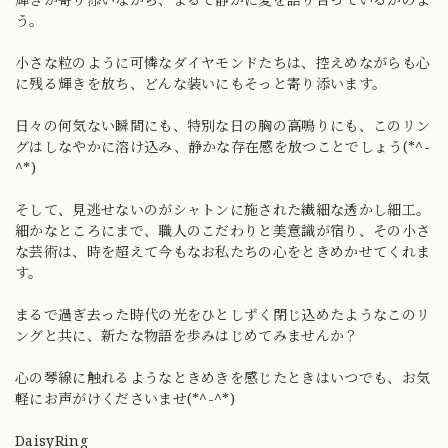
う。
小さな粒のように可憐なダイヤモンドたちは、控えめながらも心
に残る輝きを放ち、どんな装いにもそっと寄り添います。
日々の何気ない瞬間にも、特別な日の胸の高鳴りにも、このリン
グはしなやかに溶け込み、静かな存在感を放つことでしょう(*^-
^*)
そして、見逃せないのがシャトンに施された繊細な透かし細工。
細かなところにまで、職人のこだわりと美意識が宿り、その小さ
な芸術は、時を超えて今もなお私たちの心をときめかせてくれま
す。
まるで過ぎ去った時代の光をひとしずく閉じ込めたようなこのリ
ングと共に、新たな物語を歩みはじめてみませんか？
心の琴線に触れるようなときめきを感じたときはいつでも、お気
軽にお声がけくださいませ(*^-^*)
DaisyRing