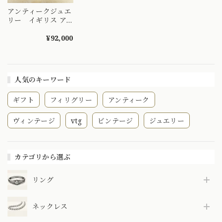
アンティークジュエ
リー イギリス ア
ンティークリング
トワエモア
¥92,000
toietmoi デザイン
指輪 K18 オールド
ヨーロピアンカット
ダイヤモンド 1800
人気のキーワード
年後半から1900年
前後頃 〜愛と絆の
ギフト
フィリグリー
アンティーク
輝き〜 DR00652
ヴィンテージ
vtg
ビンテージ
ジュエリー
カテゴリから選ぶ
リング
ネックレス