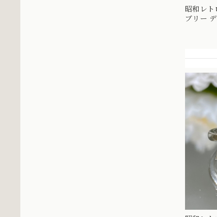
昭和レト
ブリー 
Pt900 
0.49 エ
〜直線と
OKR0021