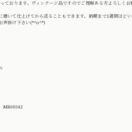
残っております。ヴィンテージ品ですのでご理解ある方よろしくお
に磨いて仕上げてから送ることもできます。納期まで1週間ほど
声掛け下さい(*^o^*)
ル
MR00542