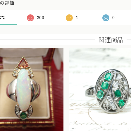
の評価
べて
203
1
0
関連商品