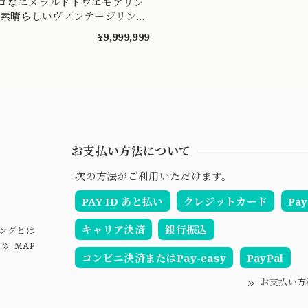
ロなエメラルドトワエモアリン
の素晴らしいヴィンテージリング
 vintage ring MR00542
¥9,999,999
お支払い方法について
次の方法がご利用いただけます。
PAY ID あと払い
クレジットカード
Pay
キャリア決済
銀行振込
ングとは
MAP
コンビニ決済またはPay-easy
PayPal
お支払い方