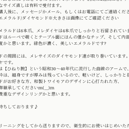
なサイズ直しは有料で受付ます。
購入後に、メッセージかメール、もしくはお電話にてご連絡くだ
エメラルド/ダイヤモンド※大きさは画像にてご確認ください
メラルドは6本爪、メレダイヤは4本爪でしっかりと石留されてい
ドはルーペで覗くとテーブル面にほんの僅かなチップ、そして内
度かと思います。緑色が濃く、美しいエメラルドです?
ドの周囲には、メレサイズのダイヤモンド達が取り巻いています
ヤです。
は【ひねり腕】という昭和30〜40年代に流行した曲線のアーム
枠は、細身ですが厚みは残っているので、軽いけど、しっかりと
ドがお好きな方、和製トワイモアのデザインに心打たれた方、
御継承してくださいm(__)m
貴重なデザインリングかと思います。
待ちしております♪
リーニングをしてから送りますので、衛生的にお使いはじめいた