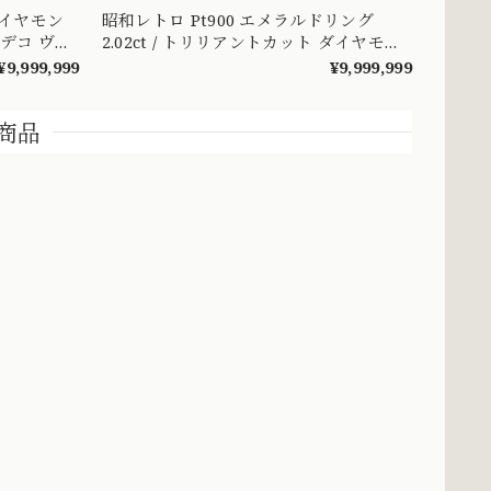
ダイヤモン
昭和レトロ Pt900 エメラルドリング
和デコ ヴィ
2.02ct / トリリアントカット ダイヤモン
0252
ド 1.28ct ヴィンテージジュエリー ～顔
¥9,999,999
¥9,999,999
まで美しい トリリアントカットを添え
たエメラルドヴィンテージリング ～
商品
OKR00238