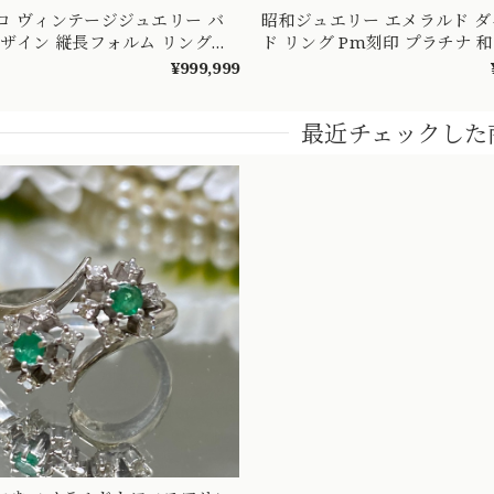
ロ ヴィンテージジュエリー バ
昭和ジュエリー エメラルド 
デザイン 縦長フォルム リング
ド リング Pm刻印 プラチナ 
K18 オパール 4.63 サファイア
ンテージ 昭和レトロ 指輪 OKR0
¥999,999
メラルド 0.14 ダイヤモンド 0.11
曲線のコラボレーション～
最近チェックした
9