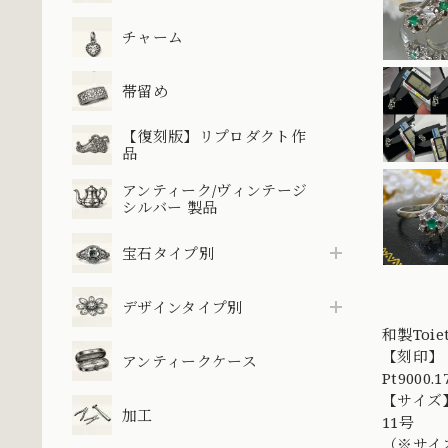
チャーム
帯留め
【復刻版】リプロダクト作
品
アンティーク/ヴィンテージ
シルバー 製品
宝石タイプ別
デザインタイプ別
和製To
【刻印】
アンティークケース
Pt9000.1
【サイズ
加工
11号
（※サイ