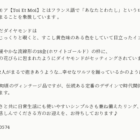
モア【Toi Et Moi】とはフランス語で「あなたとわたし」とい
まることを象徴しています 。
だダイヤモンドは
じっくりと覗くと、すこし黄色味のある色をしていて目立ったイ
緩やかな流線形の18金(ホワイトゴールド）の枠に、
の花びらに包まれたようにダイヤモンドがセッティングされてい
2人がまるで抱きあうような…幸せなワルツを踊っているかのようにも
年中旬頃のヴィンテージ品ですが、伝統ある定番のデザインで時代
ます。
さと共に日常生活にも使いやすいシンプルさも兼ね備えたリング
慈しんでくださる方のお迎えを、お待ちしております♪
0574