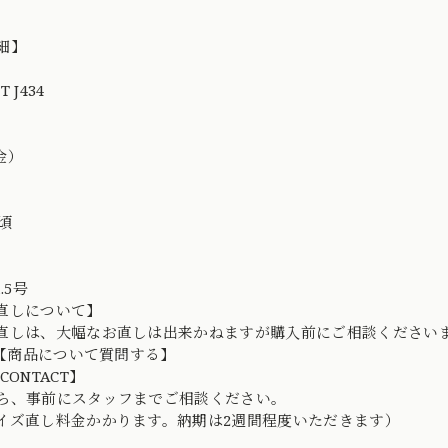
細】
 J434
8金）
年中頃
.5号
直しについて】
直しは、大幅なお直しは出来かねますが購入前にご相談ください
D→【商品について質問する】
CONTACT】
ら、事前にスタッフまでご相談ください。
イズ直し料金かかります。納期は2週間程度いただきます）