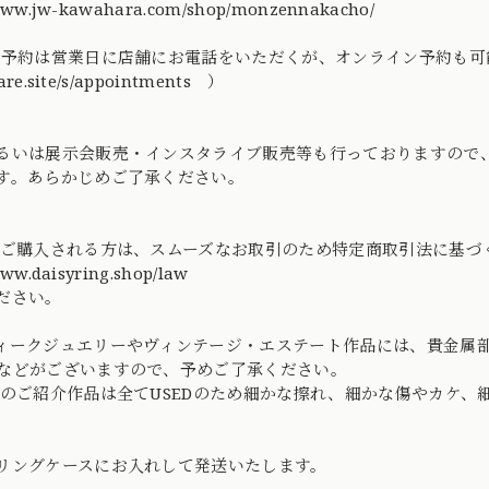
/www.jw-kawahara.com/shop/monzennakacho/
ご予約は営業日に店舗にお電話をいただくが、オンライン予約も可
are.site/s/appointments ）
るいは展示会販売・インスタライブ販売等も行っておりますので
す。あらかじめご了承ください。
てご購入される方は、スムーズなお取引のため特定商取引法に基
www.daisyring.shop/law
ださい。
ィークジュエリーやヴィンテージ・エステート作品には、貴金属
などがございますので、予めご了承ください。
社のご紹介作品は全てUSEDのため細かな擦れ、細かな傷やカケ
リングケースにお入れして発送いたします。