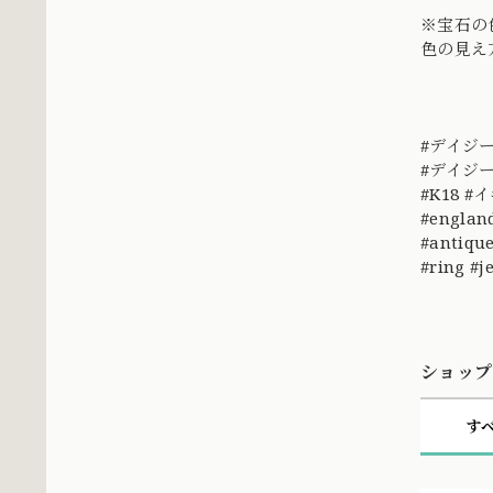
※宝石の
色の見え
#デイジ
#デイジー
#K18 #
#englan
#antique
#ring #
ショップ
す