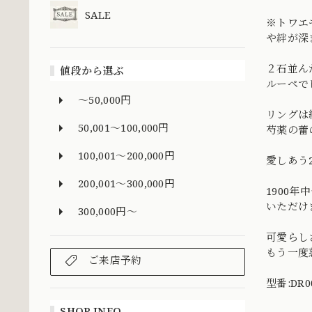
SALE
※トワエ
や絆が深
２石並ん
値段から選ぶ
ルーペで
～50,000円
リングは
50,001～100,000円
芍薬の蕾
100,001～200,000円
愛しあう
200,001～300,000円
1900
いただけ
300,000円～
可愛らし
もう一度
ご来店予約
型番:DR0
SHOP INFO