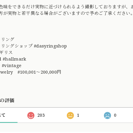
色味をできるだけ実物に近づけられるよう撮影しておりますが、
方が実物と若干異なる場合がございますので予めご了承ください
ーリング
リングショップ #dasyringshop
イギリス
d #hallmark
 #vintage
jewelry #100,001～200,000円
の評価
べて
203
1
0