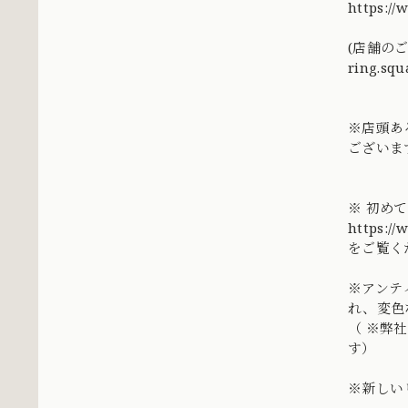
https:/
(店舗の
ring.squ
※店頭あ
ございま
※ 初め
https://
をご覧く
※アンテ
れ、変色
（ ※弊
す）
※新しい