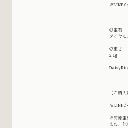
※LIN
◎宝石
ダイヤモ
◎重さ
2.1g
DaisyRi
【ご購入
※LIN
※河原宝
また、他