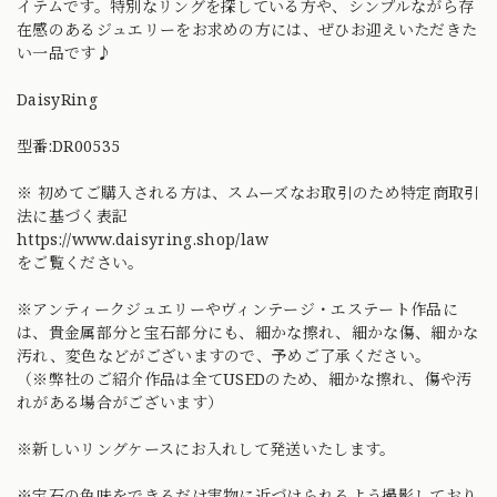
イテムです。特別なリングを探している方や、シンプルながら存
在感のあるジュエリーをお求めの方には、ぜひお迎えいただきた
い一品です♪
DaisyRing
型番:DR00535
※ 初めてご購入される方は、スムーズなお取引のため特定商取引
法に基づく表記
https://www.daisyring.shop/law
をご覧ください。
※アンティークジュエリーやヴィンテージ・エステート作品に
は、貴金属部分と宝石部分にも、細かな擦れ、細かな傷、細かな
汚れ、変色などがございますので、予めご了承ください。
（※弊社のご紹介作品は全てUSEDのため、細かな擦れ、傷や汚
れがある場合がございます）
※新しいリングケースにお入れして発送いたします。
※宝石の色味をできるだけ実物に近づけられるよう撮影しており