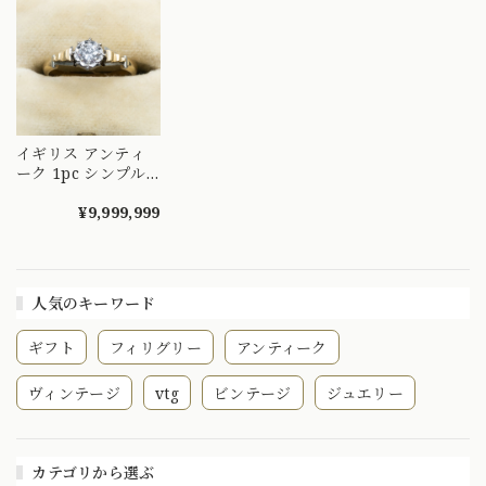
ド 〜オパールとダ
やぎを指先に～
リリアントカットを
イヤのお花の様なデ
DYR00050
添えたエメラルドヴ
ザイン〜 DR00689
ィンテージリング
～ OKR00238
イギリス アンティ
ーク 1pc シンプル
デザイン イリュー
ジョン セッティン
¥9,999,999
グ リング K18 / Pt
コンビ ダイヤモン
ド 0.3ct DR00535
人気のキーワード
ギフト
フィリグリー
アンティーク
ヴィンテージ
vtg
ビンテージ
ジュエリー
カテゴリから選ぶ