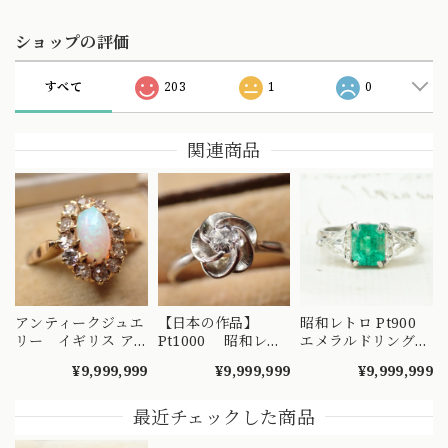
ショップの評価
すべて
203
1
0
関連商品
アンティークジュエ
【日本の作品】
昭和レトロ Pt900
リー イギリス ア
Pt1000 昭和レト
エメラルドリング
ンティーク ナイフ
ロ ダイヤモンド
2.02ct / トリリアン
¥9,999,999
¥9,999,999
¥9,999,999
エッジ技法 クラス
リング 捻り梅
トカット ダイヤモ
ター 取り巻きデザ
（ひねり梅） 和彫
ンド 1.28ct ヴィン
イン リング K18 オ
り 吉祥文様 ～
テージジュエリー
最近チェックした商品
パール ダイヤモン
楚々とした可憐な華
～顔まで美しい ト