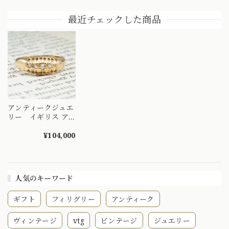
ター 取り巻きデザ
ンド ルビー カリブ
（ひねり梅） 和彫
イン リング K18 オ
レカット ゴールド
り 吉祥文様 ～
最近チェックした商品
パール ダイヤモン
コンビカラーリン
楚々とした可憐な華
ド 〜オパールとダ
グ 20世前半のラグ
やぎを指先に～
イヤのお花の様なデ
ジュアリーなハンサ
DYR00050
ザイン〜 DR00689
ムリング
DR00732
アンティークジュエ
リー イギリス ア
ンティークリング
5stone リング K18
¥104,000
オールドカット ダ
イヤモンド バーミ
ンガム 1894年
DR00543
人気のキーワード
ギフト
フィリグリー
アンティーク
ヴィンテージ
vtg
ビンテージ
ジュエリー