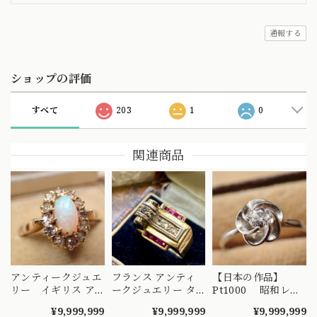
通報する
ショップの評価
すべて
203
1
0
関連商品
アンティークジュエ
フランス アンティ
【日本の作品】
リー イギリス ア
ークジュエリー タ
Pt1000 昭和レト
ンティーク ナイフ
ンクデザイン オー
ロ ダイヤモンド
¥9,999,999
¥9,999,999
¥9,999,999
エッジ技法 クラス
ルドカットダイヤモ
リング 捻り梅