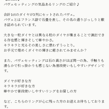
パヴェセッティングの気品あるリングのご紹介♪
合計1ctのダイヤが3列にセットされたパヴェ。
パヴェとはフランス語で石畳を表し、その名の通りびっしりと敷
き詰められています。
大きな一粒ダイヤとは異なる粒のダイヤが集まることで演出でき
る存在感と輝きそして華やかさ。
キラキラと光るその美しさに思わずうっとり。
お手元で煌めくダイヤの輝きに癒されてみませんか？
また、パヴェセッティングは石の高さがほぼ同一の為、手触りも
滑らかで引っ掛かりも感じない為普段使いもしやすいデザインで
す。
ダイヤが好きな方
キラキラが好きな方
華やかで普段使いしやすいリングをお探しの方
など、こちらのリングが心に残った方のお迎えお待ちしておりま
す。