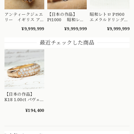
アンティークジュエ
【日本の作品】
昭和レトロ Pt900
リー イギリス ア
Pt1000 昭和レト
エメラルドリング
ンティーク ナイフ
ロ ダイヤモンド
2.02ct / トリリアン
¥9,999,999
¥9,999,999
¥9,999,999
エッジ技法 クラス
リング 捻り梅
トカット ダイヤモ
ター 取り巻きデザ
（ひねり梅） 和彫
ンド 1.28ct ヴィン
イン リング K18 オ
り 吉祥文様 ～
テージジュエリー
最近チェックした商品
パール ダイヤモン
楚々とした可憐な華
～顔まで美しい ト
ド 〜オパールとダ
やぎを指先に～
リリアントカットを
イヤのお花の様なデ
DYR00050
添えたエメラルドヴ
ザイン〜 DR00689
ィンテージリング
～ OKR00238
【日本の作品】
K18 1.00ct パヴェ
セッティング ダイ
ヤモンド リング 指
¥194,400
輪 華やかデザイン
MOR00542