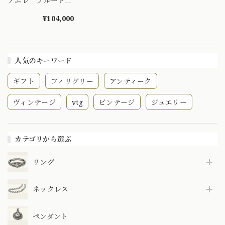
アエレ ブルートパ
ーズ ダイヤモン
ド 40cm ネック
¥104,000
レス 〜はるかイタ
リアの青に魅せられ
て〜OKP00023
人気のキーワード
ギフト
フィリグリー
アンティーク
ヴィンテージ
vtg
ビンテージ
ジュエリー
カテゴリから選ぶ
リング
ネックレス
ペンダント