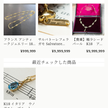
フランス アンティ
サルバトーレフェラ
【貴重】極少シード
ークジュエリー 18
ガモ Salvatore
パール K18 アン
金 K18 フィリグ
Ferragamo made
ティークフィリグリ
¥999,999
¥9,999,999
¥9,999,999
リーチェーン ネッ
in Italy K18 750 ヴ
ー ネックレス
クレス 52cm
ィンテージ ロング
42cm ～ひと粒の
DRN00090 S
チェーン ネックレ
小さな奇跡の連なり
最近チェックした商品
ス 70cm
が、時を超えて貴女
MON00334
の元へ～
DRN00098
K18 イタリア ウノ