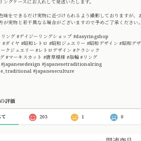
リングケースにお入れして発送いたします。
色味をできるだけ実物に近づけられるよう撮影しておりますが、
方が実物と若干異なる場合がございますので予めご了承ください
リング #デイジーリングショップ #dasyringshop
ナ #ダイヤ #昭和レトロ #昭和ジュエリー #昭和デザイン #昭和
ィークジュエリー #レトロデザイン #クラシック
グ #マーキスカット #唐草模様 #指輪 #リング
 #japanesedesign #japanesetraditionalring
e_traditional #japaneseculture
の評価
べて
203
1
0
関連商品