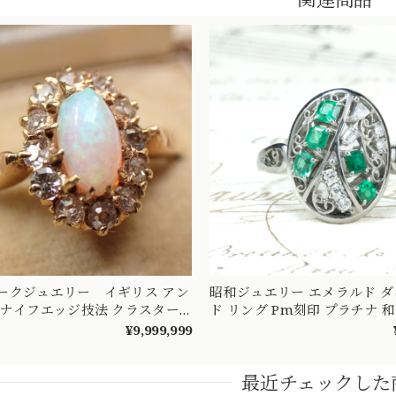
ークジュエリー イギリス アン
昭和ジュエリー エメラルド 
 ナイフエッジ技法 クラスター
ド リング Pm刻印 プラチナ 
ザイン リング K18 オパール
ンテージ 昭和レトロ 指輪 OKR0
¥9,999,999
ンド 〜オパールとダイヤのお花
イン〜 DR00689
最近チェックした