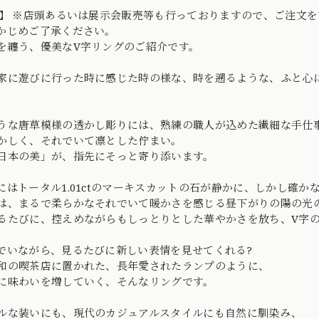
o】 ※店頭あるいは展示会販売等も行っておりますので、ご注文
かじめご了承ください。
を纏う、優美なV字リングのご紹介です。
家に遊びに行った時に感じた時の様な、時を遡るような、ふと心
うな唐草模様の透かし彫りには、熟練の職人が込めた繊細な手仕
かしく、それでいて凛とした佇まい。
日本の美」が、指先にそっと寄り添います。
にはトータル1.01ctのマーキスカットの石が静かに、しかし確か
は、まるで柔らかなそれでいて暖かさを感じる昼下がりの陽の光
るたびに、控えめながらもしっとりとした華やかさを放ち、V字
でいながら、見るたびに新しい表情を見せてくれる?
和の喫茶店に置かれた、長年愛されたランプのように、
に味わいを増していく、そんなリングです。
ルな装いにも、現代のカジュアルスタイルにも自然に馴染み、