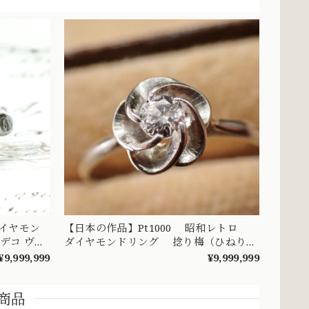
ダイヤモン
【日本の作品】Pt1000 昭和レトロ
和デコ ヴィ
ダイヤモンドリング 捻り梅（ひねり
0252
梅） 和彫り 吉祥文様 ～楚々とした可
¥9,999,999
¥9,999,999
憐な華やぎを指先に～ DYR00050
商品