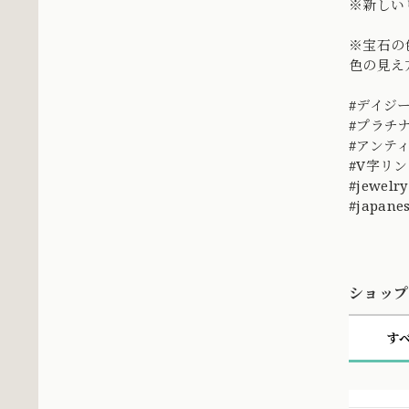
※新しい
※宝石の
色の見え
#デイジー
#プラチ
#アンテ
#V字リン
#jewelry
#japanes
ショップ
す