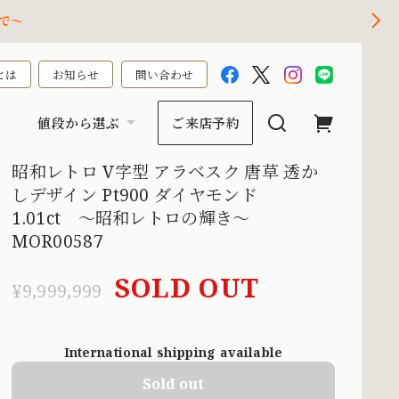
で～
とは
お知らせ
問い合わせ
値段から選ぶ
ご来店予約
昭和レトロ V字型 アラベスク 唐草 透か
しデザイン Pt900 ダイヤモンド
1.01ct 〜昭和レトロの輝き〜
MOR00587
SOLD OUT
¥9,999,999
International shipping available
Sold out