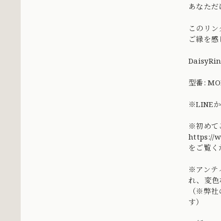
あなただ
このリン
ご縁を感
DaisyRi
型番: MO
※LIN
※初めて
https://
をご覧く
※アンテ
れ、変色
（※弊社
す）