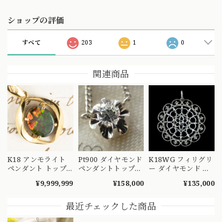
ショップの評価
すべて
203
1
0
関連商品
K18 アンモライト
Pt900 ダイヤモンド
K18WG フィリグリ
ペンダント トップ
ペンダントトップ
ー ダイヤモンド ペ
〜七色に煌めく化石
菊爪 バターカップ
ンダントトップ
¥9,999,999
¥158,000
¥135,000
の宝石 CHP00281
昭和レトロ ヴィン
0.10ct ホワイトゴー
テージチャーム チ
ルド 透かし 花モチ
ェーン ネックレス
ーフ MOP00292
最近チェックした商品
MOP00286 S