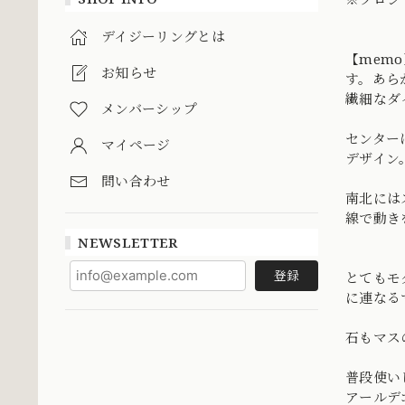
デイジーリングとは
【mem
お知らせ
す。あら
繊細なダ
メンバーシップ
センター
マイページ
デザイン
問い合わせ
南北には
線で動き
NEWSLETTER
登録
とてもモ
に連なる
石もマス
普段使い
アールデ