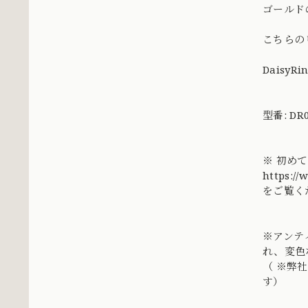
ゴールド
こちらの
DaisyRi
型番: DR0
※ 初め
https://
をご覧く
※アンテ
れ、変色
（ ※弊
す）