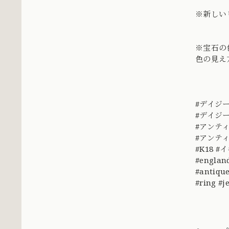
※新しい
※宝石の
色の見え
#デイジ
#デイジー
#アンテ
#アンテ
#K18 #
#englan
#antique
#ring #j