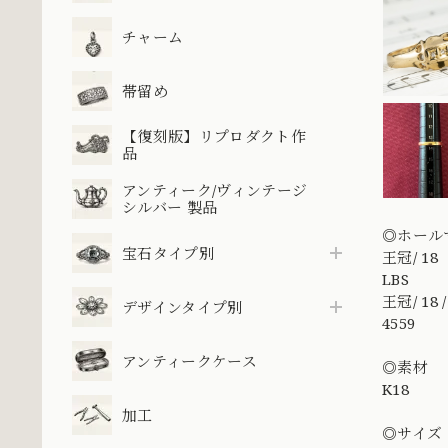
チャーム
帯留め
【復刻版】リプロダクト作
品
アンティーク/ヴィンテージ
シルバー 製品
◎ホール
宝石タイプ別
王冠/ 18
LBS
王冠/ 18
デザインタイプ別
4559
アンティークケース
◎素材
K18
加工
◎サイズ