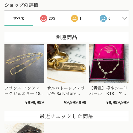
ショップの評価
すべて
203
1
0
関連商品
フランス アンティ
サルバトーレフェラ
【貴重】極少シード
ークジュエリー 18
ガモ Salvatore
パール K18 アン
金 K18 フィリグ
Ferragamo made
ティークフィリグリ
¥999,999
¥9,999,999
¥9,999,999
リーチェーン ネッ
in Italy K18 750 ヴ
ー ネックレス
クレス 52cm
ィンテージ ロング
42cm ～ひと粒の
DRN00090 S
チェーン ネックレ
小さな奇跡の連なり
最近チェックした商品
ス 70cm
が、時を超えて貴女
MON00334
の元へ～
DRN00098