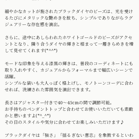
細やかなカットが施されたブラックダイヤのビーズは、光を受け
るたびにメタリックな艶めきを放ち、シンプルでありながらラグ
ジュアリーな存在感を演出。
さらに、途中にあしらわれたホワイトゴールドのビーズがアクセ
ントとなり、隣り合うダイヤの輝きと相まって一層きらめきを増
して見せてくれます(*^^*)
モードな印象を与える漆黒の輝きは、普段のコーディネートにも
取り入れやすく、カジュアルからフォーマルまで幅広いシーンで
活躍。
シンプルな装いも大人っぽく格上げし、モノトーンコーデに合わ
せれば、洗練された雰囲気を演出できます。
長さはアジャスター付きで40〜45cmの間で調節可能。
お手持ちのペンダントトップと合わせてお使いいただいても素敵
かと思いますよ(*^_^*)
その日のスタイルや気分に合わせてお楽しみいただけます♪
ブラックダイヤは「強さ」「揺るぎない意志」を象徴するといわ