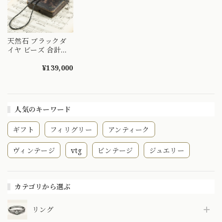
天然石 ブラックダ
イヤ ビーズ 合計
30ct K18WG
40~45cm アジャス
¥139,000
ターチェーン付き
シンプルデザイン
ネックレス30ct 〜
クールなブラックダ
人気のキーワード
イヤの輝き〜
MN00251
ギフト
フィリグリー
アンティーク
ヴィンテージ
vtg
ビンテージ
ジュエリー
カテゴリから選ぶ
リング