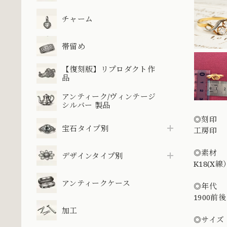
チャーム
帯留め
【復刻版】リプロダクト作
品
アンティーク/ヴィンテージ
シルバー 製品
◎刻印
宝石タイプ別
工房印
◎素材
デザインタイプ別
K18(X線
アンティークケース
◎年代
1900前後
加工
◎サイズ