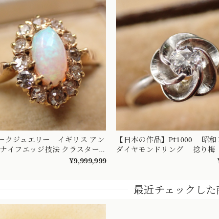
ークジュエリー イギリス アン
【日本の作品】Pt1000 
 ナイフエッジ技法 クラスター
ダイヤモンドリング 捻り梅
ザイン リング K18 オパール
梅） 和彫り 吉祥文様 ～楚
¥9,999,999
ンド 〜オパールとダイヤのお花
憐な華やぎを指先に～ 
イン〜 DR00689
最近チェックした