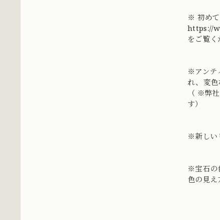
※ 初め
https://
をご覧く
※アンテ
れ、変色
（ ※弊
す）
※新しい
※宝石の
色の見え