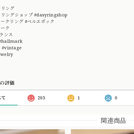
ーリング
リングショップ #dasyringshop
ィークリング #ベルエポック
ィーク
フランス
 #hallmark
 #vintage
ewelry
の評価
べて
203
1
0
関連商品