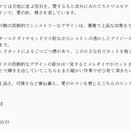
アとは天地に並ぶ宝石を、愛する人と自分にみたてたトワエモア（フ
インで、愛の絆、尊さを表しています。
の腕の流動的でシンメトリーなデザインは、優雅で上品な印象を
オールドダイヤモンドで小粒ながらシャトンの透かしとデイジー
ます。
ンドカットによるごつごつ感があり、この小さな石でカットを施
イドの流動的なデザインの部分は一見するとメレダイヤがセット
とで輝きを出していてこちらもまた細かい作業でぜひ見て頂きた
上品さ、可憐さなど兼ね備え、愛のロマンを感じるこちらのリン
ng
0577