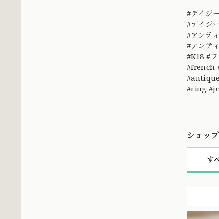
#デイジ
#デイジー
#アンテ
#アンテ
#K18 #
#french
#antique
#ring #j
ショップ
す