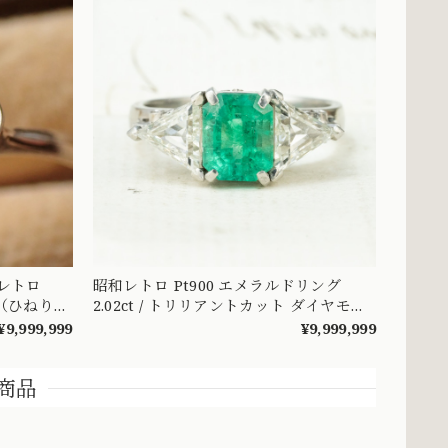
昭和レトロ
昭和レトロ Pt900 エメラルドリング
（ひねり
2.02ct / トリリアントカット ダイヤモン
々とした可
ド 1.28ct ヴィンテージジュエリー ～顔
¥9,999,999
¥9,999,999
DYR00050
まで美しい トリリアントカットを添え
たエメラルドヴィンテージリング ～
商品
OKR00238