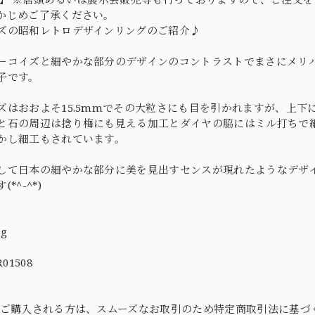
かじめご了承ください。
ズの昭和レトロデザインリングのご紹介♪
ーコイズと細やかな部分のデザインのコントラストでまさにメリ
子です。
ズはおおよそ15.5mmでその大粒さにも目を引かれますが、上
と石の周辺は捻り梅にも見える加工とダイヤの脇にはミル打ちで
かし細工もされています。
して日本の細やかな部分に美を見出すセンスが現れたようなデザ
(*^-^*)
ng
01508
てご購入される方は、スムーズなお取引のため特定商取引法に基