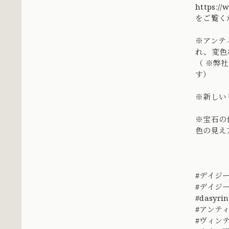
https:/
をご覧く
※アンテ
れ、変色
（ ※弊
す）
※新しい
※宝石の
色の見え
#デイジ
#デイジ
#dasyri
#アンテ
#ヴィン