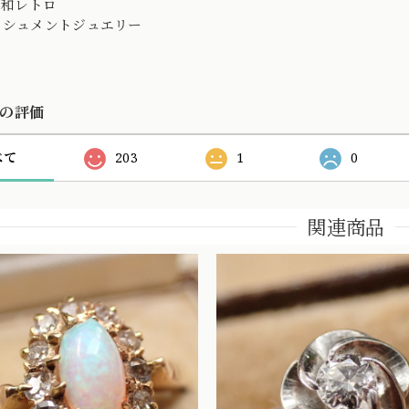
昭和レトロ
ッシュメントジュエリー
の評価
べて
203
1
0
関連商品