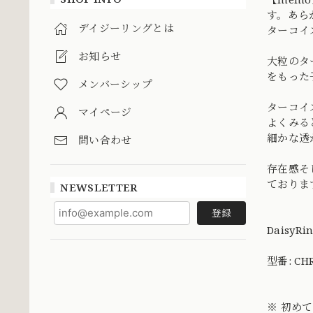
す。あら
デイジーリングとは
ターコイ
お知らせ
大粒のタ
をもった
メンバーシップ
ターコイ
マイページ
よくみる
細かな透
問い合わせ
存在感そ
ております
NEWSLETTER
登録
DaisyRi
型番: CHR
※ 初め