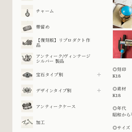
チャーム
帯留め
【復刻版】リプロダクト作
品
アンティーク/ヴィンテージ
シルバー 製品
◎刻印
宝石タイプ別
K18
◎素材
デザインタイプ別
K18
アンティークケース
◎年代
昭和から
加工
◎サイズ