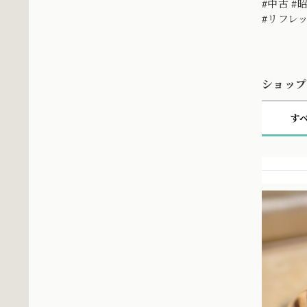
#中古 #
#リフレ
ショップ
す