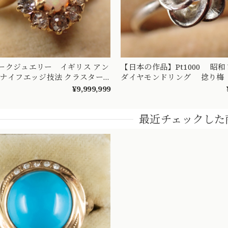
ークジュエリー イギリス アン
【日本の作品】Pt1000 
 ナイフエッジ技法 クラスター
ダイヤモンドリング 捻り梅
ザイン リング K18 オパール
梅） 和彫り 吉祥文様 ～楚
¥9,999,999
ンド 〜オパールとダイヤのお花
憐な華やぎを指先に～ 
イン〜 DR00689
最近チェックした