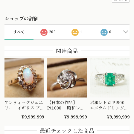
ショップの評価
すべて
203
1
0
関連商品
アンティークジュエ
【日本の作品】
昭和レトロ Pt900
リー イギリス ア
Pt1000 昭和レト
エメラルドリング
ンティーク ナイフ
ロ ダイヤモンド
2.02ct / トリリアン
¥9,999,999
¥9,999,999
¥9,999,999
エッジ技法 クラス
リング 捻り梅
トカット ダイヤモ
ター 取り巻きデザ
（ひねり梅） 和彫
ンド 1.28ct ヴィン
イン リング K18 オ
り 吉祥文様 ～
テージジュエリー
最近チェックした商品