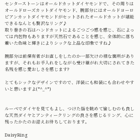
センターストーンはオールドカットダイヤモンドで、その周りは
オールドローズカットダイヤモンド、腕部分にはオールドヨーロ
ピアンカットダイヤモンドがセットされたオールドカットが堪能
できるなんとも贅沢なリング♪
取り巻きの石はハンドカットによるごつごつ感を感じ、石によっ
ては内包物もありますが天然石であることを感じ、全体的に落ち
着いた色味と輝きによりシックな上品な印象ですね♪
腕部分は前保有者がお直しをしたのか一部欠けの様な箇所があり
ますが、それもお手入れをしながら受け継がれ大切にされてきた
名残を感じ愛おしさを感じます?
とてもシックなデザインですので、洋装にも和装にも合わせやす
いと思いますよ(*^_^*)
ルーペでダイヤを見てもよし、つけた指を眺めて愉しむのも良し
な天然ダイヤとアンティークリングの良さを感じるリング、心に
残ったかたのお迎えお待ちしております。
DaisyRing