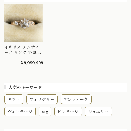
パール ダイヤモン
楚々とした可憐な華
～顔まで美しい ト
ド 〜オパールとダ
やぎを指先に～
リリアントカットを
イヤのお花の様なデ
DYR00050
添えたエメラルドヴ
ザイン〜 DR00689
ィンテージリング
～ OKR00238
イギリス アンティ
ーク リング 1900年
前後頃 K20 オール
ドカットダイヤモン
¥9,999,999
ド クラスター お花
デザイン DR00497
人気のキーワード
ギフト
フィリグリー
アンティーク
ヴィンテージ
vtg
ビンテージ
ジュエリー