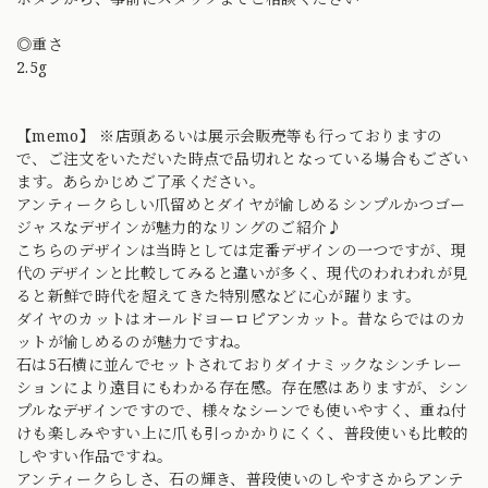
◎重さ
2.5g
【memo】 ※店頭あるいは展示会販売等も行っておりますの
で、ご注文をいただいた時点で品切れとなっている場合もござい
ます。あらかじめご了承ください。
アンティークらしい爪留めとダイヤが愉しめるシンプルかつゴー
ジャスなデザインが魅力的なリングのご紹介♪
こちらのデザインは当時としては定番デザインの一つですが、現
代のデザインと比較してみると違いが多く、現代のわれわれが見
ると新鮮で時代を超えてきた特別感などに心が躍ります。
ダイヤのカットはオールドヨーロピアンカット。昔ならではのカ
ットが愉しめるのが魅力ですね。
石は5石横に並んでセットされておりダイナミックなシンチレー
ションにより遠目にもわかる存在感。存在感はありますが、シン
プルなデザインですので、様々なシーンでも使いやすく、重ね付
けも楽しみやすい上に爪も引っかかりにくく、普段使いも比較的
しやすい作品ですね。
アンティークらしさ、石の輝き、普段使いのしやすさからアンテ