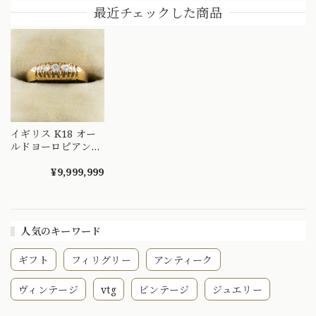
イン リング K18 オ
り 吉祥文様 ～
テージジュエリー
最近チェックした商品
パール ダイヤモン
楚々とした可憐な華
～顔まで美しい ト
ド 〜オパールとダ
やぎを指先に～
リリアントカットを
イヤのお花の様なデ
DYR00050
添えたエメラルドヴ
ザイン〜 DR00689
ィンテージリング
～ OKR00238
イギリス K18 オー
ルドヨーロピアンカ
ット ダイヤモンド
5P 〜アンティーク
¥9,999,999
らしさを存分に愉し
めるデザイン〜
DR00251
人気のキーワード
ギフト
フィリグリー
アンティーク
ヴィンテージ
vtg
ビンテージ
ジュエリー