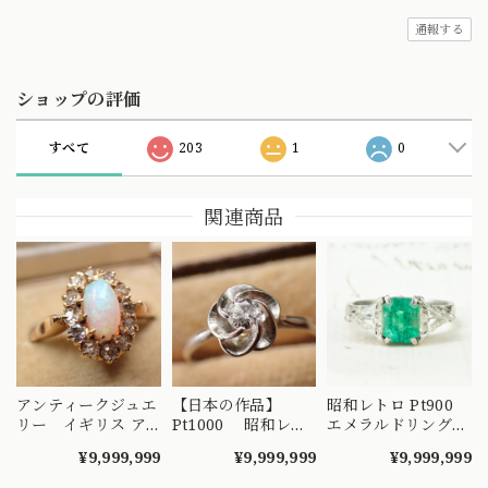
通報する
ショップの評価
すべて
203
1
0
関連商品
アンティークジュエ
【日本の作品】
昭和レトロ Pt900
リー イギリス ア
Pt1000 昭和レト
エメラルドリング
ンティーク ナイフ
ロ ダイヤモンド
2.02ct / トリリアン
¥9,999,999
¥9,999,999
¥9,999,999
エッジ技法 クラス
リング 捻り梅
トカット ダイヤモ
ター 取り巻きデザ
（ひねり梅） 和彫
ンド 1.28ct ヴィン