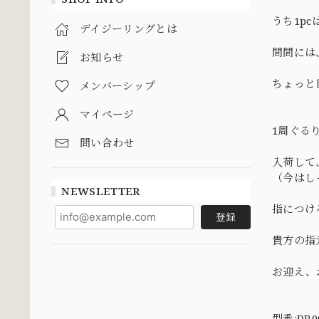
うち1p
デイジーリングとは
間間には
お知らせ
ちょっと
メンバーシップ
マイページ
1周ぐる
問い合わせ
入荷して
（今はし
NEWSLETTER
指につけ
登録
貴方の指
お迎え、
型番:DR0