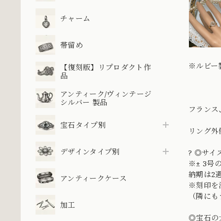
チャーム
帯留め
※ルビー
【復刻版】リプロダクト作
品
アンティーク/ヴィンテージ
シルバー 製品
フランス
宝石タイプ別
リング外
デザインタイプ別
? ◎サイ
※± 3
納期は2
アンティークケース
※刻印を
（隣にも
加工
◎宝石