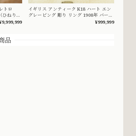
昭和レトロ
イギリス アンティーク K18 ハート エン
（ひねり
グレービング 彫り リング 1908年 バーミ
々とした可
ンガム エドワーディアン 全周彫刻 総柄
¥9,999,999
¥999,999
DYR00050
MR00841
商品