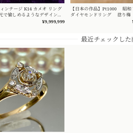
ンテージ K14 カメオ リング
【日本の作品】Pt1000 
元で愉しめるようなデザインの
ダイヤモンドリング 捻り梅
0607
梅） 和彫り 吉祥文様 ～楚
¥9,999,999
憐な華やぎを指先に～ 
最近チェックした