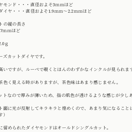
ヤモンド・・・直径およそ3ｍｍほど
ダイヤ・・・直径およそ1.9ｍｍ〜2.2ｍｍほど
トの縦の長さ
.7ｍｍほど
.0ｇ
ーズカットダイヤです。
高いですが、ルーペで覗くとほんのわずかなインクルが見られま
茶色く見える時がありますが、茶色味はあまり感じません。
ットなので厚みが薄いため、指の肌色が透けるような感じが少し
ト面に光が反射してキラキラと煌めくので、あまり気になること
す）
に留められたダイヤモンドはオールドシングルカット。