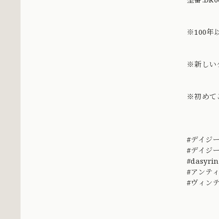
※100
※新しい
※初めて
#デイジ
#デイジ
#dasyri
#アンテ
#ヴィンテー