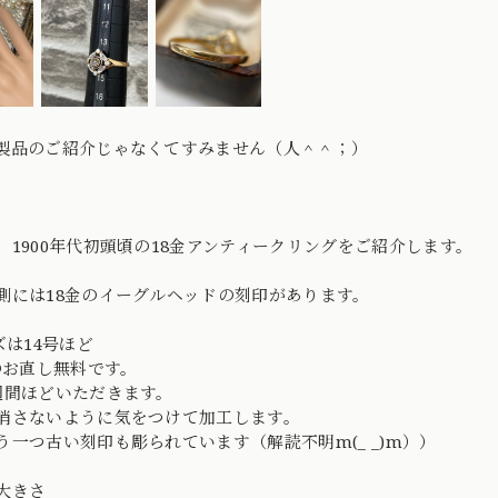
製品のご紹介じゃなくてすみません（人＾＾；）
、1900年代初頭頃の18金アンティークリングをご紹介します。
側には18金のイーグルヘッドの刻印があります。
ズは14号ほど
号のお直し無料です。
週間ほどいただきます。
消さないように気をつけて加工します。
う一つ古い刻印も彫られています（解読不明m(_ _)m））
の大きさ