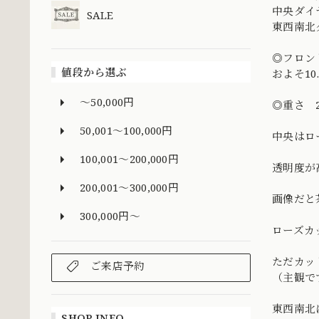
中央ダイ
SALE
東西南北
◎フロン
値段から選ぶ
およそ10
～50,000円
◎重さ 2
50,001～100,000円
中央はロ
100,001～200,000円
透明度が
200,001～300,000円
画像だと
300,000円～
ローズカ
ただカッ
ご来店予約
（主観で
東西南北
SHOP INFO