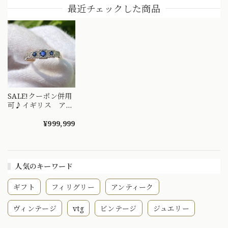
り 吉祥文様 ～
ーディアン 全周彫
最近チェックした商品
楚々とした可憐な華
刻 総柄 MR00841
やぎを指先に～
DYR00050
SALE!クーポン併用
可♪イギリス アン
ティークリング
5STONE 指輪 美
¥999,999
しいブルーサファイ
ア ダイヤモンド
人気のキーワード
ギフト
フィリグリー
アンティーク
ヴィンテージ
vtg
ビンテージ
ジュエリー