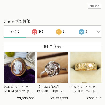
通報する
ショップの評価
すべて
203
1
0
関連商品
外国製 ヴィンテー
【日本の作品】
イギリス アンティ
ジ K14 カメオ リン
Pt1000 昭和レト
ーク K18 ハート エ
グ 絵画を手元で愉
ロ ダイヤモンド
ングレービング 彫
¥9,999,999
¥9,999,999
¥999,999
しめるようなデザイ
リング 捻り梅
り リング 1908年 バ
ンの指輪 MR00607
（ひねり梅） 和彫
ーミンガム エドワ