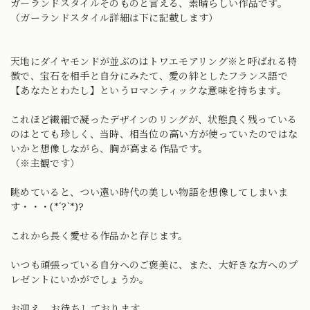
ガーランドスタイルそのものと言える、素晴らしい作品です。
（ガーランドスタイル詳細は下に記載します）
天地にダイヤモンドが並ぶのはトワエモアリング※と呼ばれる特
徴で、宝石を相手と自分にみたて、愛の絆としたフランス語で
【あなたとわたし】というロマンティックな意味を持ちます。
これほど繊細で凝ったデザインのリングが、状態良く残っている
のはとても珍しく、当時、相当位の高い方が使っていたのではな
いかと想像しながら、胸が高まる作品です。
（※主観です）
眺めていると、つい遠い時代の美しい物語を想像してしまいま
す・・・(*´?`*)?
これから長く愛せる作品かと存じます。
いつも頑張っている自分へのご褒美に、また、大好きな方へのプ
レゼントにいかがでしょうか。
お迎え、お待ちしております。