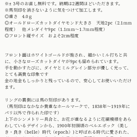
※± 3号のお直し無料です。納期は2週間ほどいただきます。
※馬刻印を消さないように気をつけて加工します。
◎重さ 4.0ｇ
◎オールドローズカットダイヤモンド大きさ 天地2pc（2.1ｍｍ
程度） 他メレダイヤ9pc（1.1ｍｍ〜1.7ｍｍ程度）
◎フロント縦サイズ およそ2cm程度
フロント面はホワイトゴールドが施され、細かいミル打ちと共
に、小さなローズカットダイヤが9pcも留められています。
手を動かすたびに、ダイヤとミルグレイン部分が優しく光って、
とても高貴な印象です
金の地金もしっかりと残っているので、安心してお使いいただけ
ます。
リングの裏側には馬の刻印があります。
（馬刻印はなかなか貴重なホールマークで、1838年〜1919年に
パリ以外で作られた印です）
上下のシンメトリー具合と、お花が重なるように花綱模様をあら
わしているデザインから、1900年初頭頃のベルエポック（美し
き・良き（belle）時代（epoch）)と呼ばれる時代に愛された、