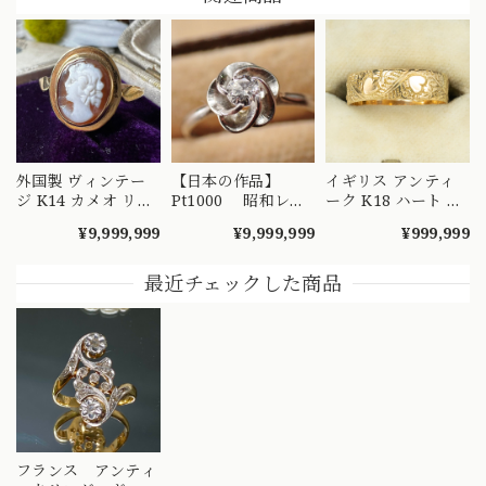
外国製 ヴィンテー
【日本の作品】
イギリス アンティ
ジ K14 カメオ リン
Pt1000 昭和レト
ーク K18 ハート エ
グ 絵画を手元で愉
ロ ダイヤモンド
ングレービング 彫
¥9,999,999
¥9,999,999
¥999,999
しめるようなデザイ
リング 捻り梅
り リング 1908年 バ
ンの指輪 MR00607
（ひねり梅） 和彫
ーミンガム エドワ
り 吉祥文様 ～
ーディアン 全周彫
最近チェックした商品
楚々とした可憐な華
刻 総柄 MR00841
やぎを指先に～
DYR00050
フランス アンティ