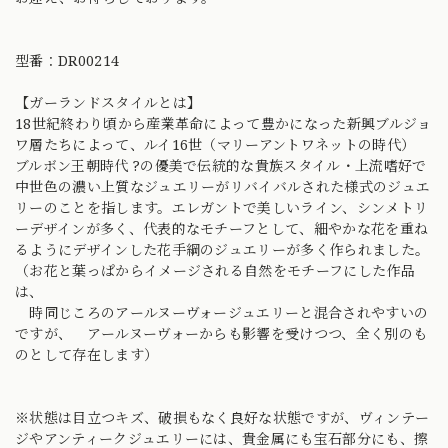
型番：DR00214
【ガーランドスタイルとは】
18世紀終わり頃から産業革命によって豊かになった新興ブルジョ
ワ層たちによって、ルイ16世（マリーアントワネットの時代）
ブルボン王朝時代 ?の優美で伝統的な貴族スタイル・上流嗜好で
中世色の濃い上質なジュエリーがリバイバルされた様式のジュエ
リーのことを指します。エレガントで美しいライン、シンメトリ
ーデザインが多く、代表的なモチーフとして、細やかな花を重ね
るようにデザインした花手綱のジュエリーが多く作られました。
（お花と葉っぱからイメージされる自然をモチーフにした作品
は、
時同じころのアールヌーヴォージュエリーと混合されやすいの
ですが、 アールヌーヴォーからも影響を受けつつ、全く別のも
のとして存在します）
※状態は目立つキズ、破損もなく良好な状態ですが、ヴィンテー
ジやアンティークジュエリーには、貴金属にも宝石部分にも、擦