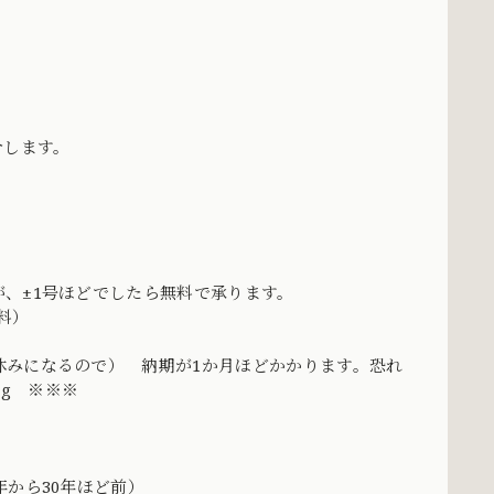
介します。
、±1号ほどでしたら無料で承ります。
料）
休みになるので） 納期が1か月ほどかかります。恐れ
ng ※※※
から30年ほど前）