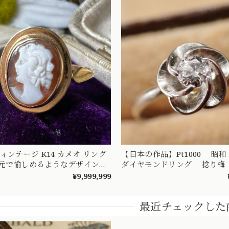
ンテージ K14 カメオ リング
【日本の作品】Pt1000 
元で愉しめるようなデザインの
ダイヤモンドリング 捻り梅
0607
梅） 和彫り 吉祥文様 ～楚
¥9,999,999
憐な華やぎを指先に～ 
最近チェックした