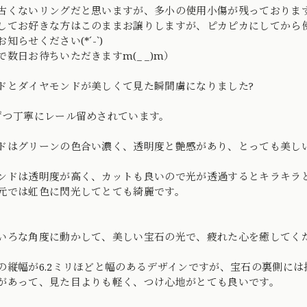
古くないリングだと思いますが、多小の使用小傷が残っておりま
してお好きな方はこのままお譲りしますが、ピカピカにしてから
知らせください(*´-`)
で数日お待ちいただきますm(_ _)m）
ドとダイヤモンドが美しくて見た瞬間虜になりました?
ずつ丁寧にレール留めされています。
ドはグリーンの色合い濃く、透明度と艶感があり、とっても美し
ンドは透明度が高く、カットも良いので光が透過するとキラキラ
元では虹色に閃光してとても綺麗です。
いろな角度に動かして、美しい宝石の光で、疲れた心を癒してくだ
の縦幅が6.2ミリほどと幅のあるデザインですが、宝石の裏側に
があって、見た目よりも軽く、つけ心地がとても良いです。