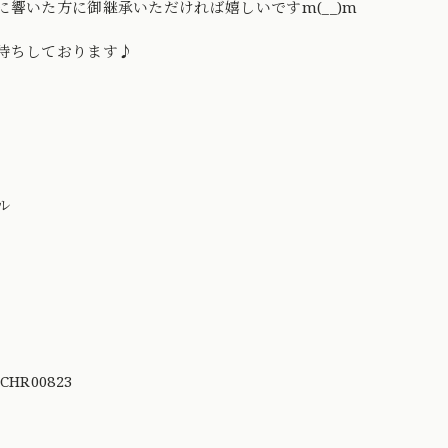
に響いた方に御継承いただければ嬉しいですm(__)m
待ちしております♪
ル
HR00823