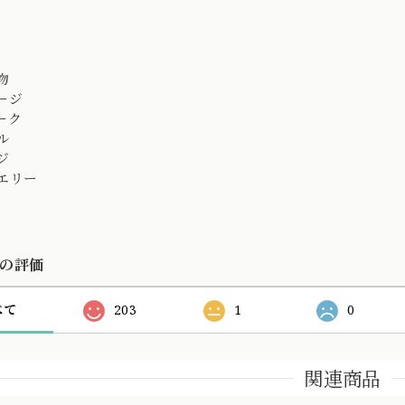
物
ージ
ーク
ル
ジ
エリー
の評価
べて
203
1
0
関連商品