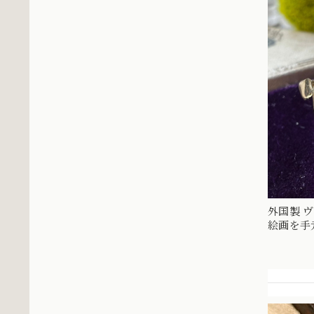
外国製 ヴィ
絵画を手
指輪 MR0