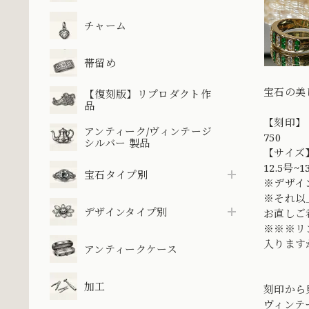
チャーム
帯留め
宝石の美
【復刻版】リプロダクト作
品
【刻印】
アンティーク/ヴィンテージ
750
シルバー 製品
【サイズ
12.5号~
宝石タイプ別
※デザイ
※それ以
デザインタイプ別
お直しご
※※※リ
入ります
アンティークケース
加工
刻印から
ヴィンテ