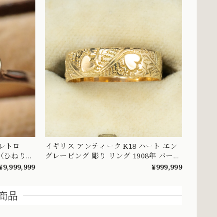
昭和レトロ
イギリス アンティーク K18 ハート エン
（ひねり
グレービング 彫り リング 1908年 バーミ
々とした可
ンガム エドワーディアン 全周彫刻 総柄
¥9,999,999
¥999,999
DYR00050
MR00841
商品