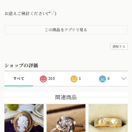
お迎えご検討ください(*´-`)
この商品をアプリで見る
通報する
ショップの評価
すべて
203
1
0
関連商品