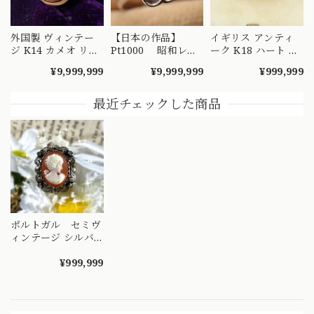
外国製 ヴィンテー
【日本の作品】
イギリス アンティ
ジ K14 カメオ リン
Pt1000 昭和レト
ーク K18 ハート エ
グ 絵画を手元で愉
ロ ダイヤモンド
ングレービング 彫
¥9,999,999
¥9,999,999
¥999,999
しめるようなデザイ
リング 捻り梅
り リング 1908年 バ
ンの指輪 MR00607
（ひねり梅） 和彫
ーミンガム エドワ
り 吉祥文様 ～
ーディアン 全周彫
最近チェックした商品
楚々とした可憐な華
刻 総柄 MR00841
やぎを指先に～
DYR00050
ポルトガル セミヴ
ィンテージ シルバ
ー カメオリング
¥999,999