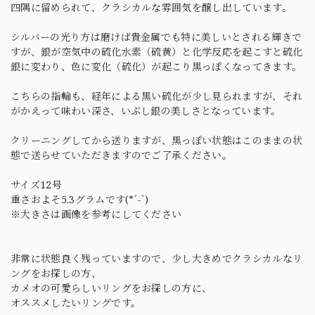
四隅に留められて、クラシカルな雰囲気を醸し出しています。
シルバーの光り方は磨けば貴金属でも特に美しいとされる輝きで
すが、銀が空気中の硫化水素（硫黄）と化学反応を起こすと硫化
銀に変わり、色に変化（硫化）が起こり黒っぽくなってきます。
こちらの指輪も、経年による黒い硫化が少し見られますが、それ
がかえって味わい深さ、いぶし銀の美しさとなっています。
クリーニングしてから送りますが、黒っぽい状態はこのままの状
態で送らせていただきますのでご了承ください。
サイズ12号
重さおよそ5.3グラムです(*´-`)
※大きさは画像を参考にしてください
非常に状態良く残っていますので、少し大きめでクラシカルなリ
ングをお探しの方、
カメオの可愛らしいリングをお探しの方に、
オススメしたいリングです。