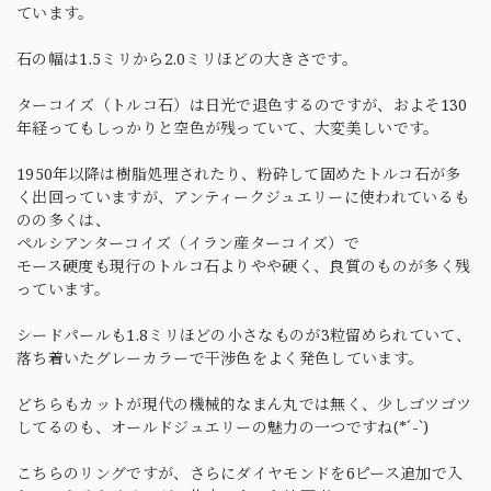
ています。
石の幅は1.5ミリから2.0ミリほどの大きさです。
ターコイズ（トルコ石）は日光で退色するのですが、およそ130
年経ってもしっかりと空色が残っていて、大変美しいです。
1950年以降は樹脂処理されたり、粉砕して固めたトルコ石が多
く出回っていますが、アンティークジュエリーに使われているも
のの多くは、
ペルシアンターコイズ（イラン産ターコイズ）で
モース硬度も現行のトルコ石よりやや硬く、良質のものが多く残
っています。
シードパールも1.8ミリほどの小さなものが3粒留められていて、
落ち着いたグレーカラーで干渉色をよく発色しています。
どちらもカットが現代の機械的なまん丸では無く、少しゴツゴツ
してるのも、オールドジュエリーの魅力の一つですね(*´-`)
こちらのリングですが、さらにダイヤモンドを6ピース追加で入