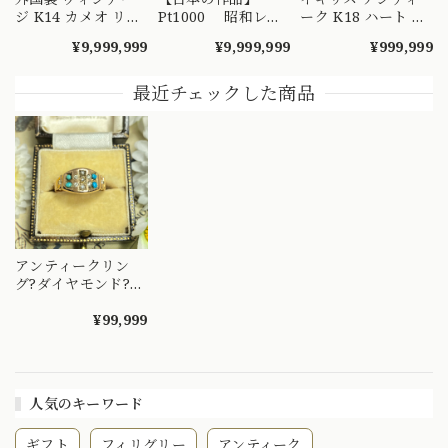
ジ K14 カメオ リン
Pt1000 昭和レト
ーク K18 ハート エ
グ 絵画を手元で愉
ロ ダイヤモンド
ングレービング 彫
¥9,999,999
¥9,999,999
¥999,999
しめるようなデザイ
リング 捻り梅
り リング 1908年 バ
ンの指輪 MR00607
（ひねり梅） 和彫
ーミンガム エドワ
り 吉祥文様 ～
ーディアン 全周彫
最近チェックした商品
楚々とした可憐な華
刻 総柄 MR00841
やぎを指先に～
DYR00050
アンティークリン
グ?ダイヤモンド?
SALE!クーポン併用
可♪イギリス英国
¥99,999
1890年代9金
人気のキーワード
ギフト
フィリグリー
アンティーク