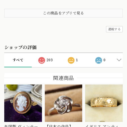
この商品をアプリで見る
通報する
ショップの評価
すべて
203
1
0
関連商品
外国製 ヴィンテー
【日本の作品】
イギリス アンティ