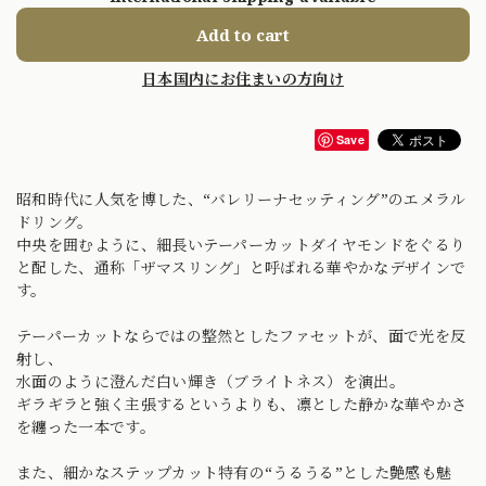
Add to cart
日本国内にお住まいの方向け
Save
昭和時代に人気を博した、“バレリーナセッティング”のエメラル
ドリング。
中央を囲むように、細長いテーパーカットダイヤモンドをぐるり
と配した、通称「ザマスリング」と呼ばれる華やかなデザインで
す。
テーパーカットならではの整然としたファセットが、面で光を反
射し、
水面のように澄んだ白い輝き（ブライトネス）を演出。
ギラギラと強く主張するというよりも、凛とした静かな華やかさ
を纏った一本です。
また、細かなステップカット特有の“うるうる”とした艶感も魅