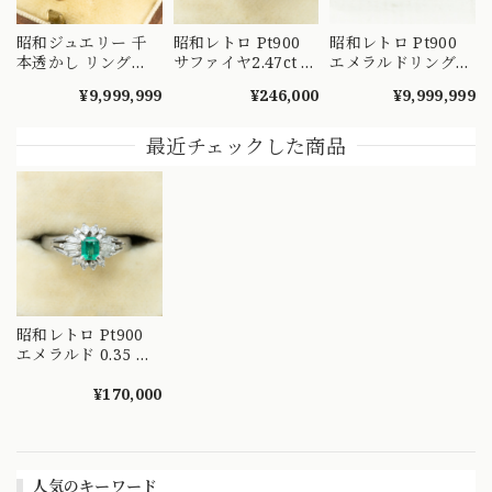
昭和ジュエリー 千
昭和レトロ Pt900
昭和レトロ Pt900
本透かし リング
サファイヤ2.47ct ダ
エメラルドリング
K18 ヴィンテージ
イヤモンド リング
2.02ct / トリリアン
¥9,999,999
¥246,000
¥9,999,999
昭和レトロ 陽刻 赤
プラチナ 腰高 日本
トカット ダイヤモ
紫 合成石 ゴールド
ヴィンテージ
ンド 1.28ct ヴィン
指輪 MOR00549
OKR00228
テージジュエリー
最近チェックした商品
～顔まで美しい ト
リリアントカットを
添えたエメラルドヴ
ィンテージリング
～ OKR00238
昭和レトロ Pt900
エメラルド 0.35 ダ
イヤモンド 0.38 バ
レリーナセッティン
¥170,000
グ リング テーパー
カット ミニザマス
リング ヴィンテー
ジジュエリー
人気のキーワード