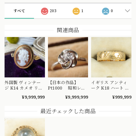
すべて
203
1
0
関連商品
外国製 ヴィンテー
【日本の作品】
イギリス アンティ
ジ K14 カメオ リン
Pt1000 昭和レト
ーク K18 ハート エ
グ 絵画を手元で愉
ロ ダイヤモンド
ングレービング 彫
¥9,999,999
¥9,999,999
¥999,999
しめるようなデザイ
リング 捻り梅
り リング 1908年 バ
ンの指輪 MR00607
（ひねり梅） 和彫
ーミンガム エドワ
り 吉祥文様 ～
ーディアン 全周彫
最近チェックした商品
楚々とした可憐な華
刻 総柄 MR00841
やぎを指先に～
DYR00050