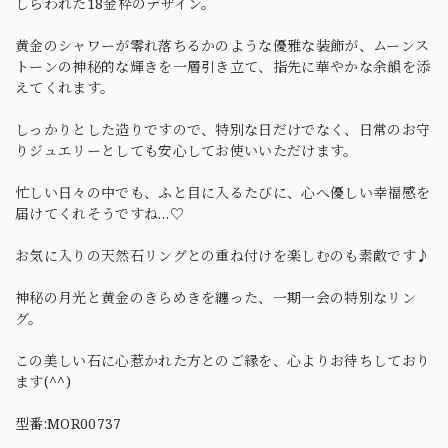
しらわれた18金枠のデザイン。
黄金のシャワーが零れ落ちるかのような優雅な装飾が、ムーンス
トーンの神秘的な輝きを一層引き立て、指先に華やかな余韻を添
えてくれます。
しっかりとした造りですので、特別な日だけでなく、日常のお守
りジュエリーとしても安心してお使いいただけます。
忙しい日々の中でも、ふと目に入るたびに、心へ優しい幸福感を
届けてくれそうですね…♡
お気に入りの天然石リングとの重ね付けを楽しむのも素敵です♪
神秘の月光と黄金のきらめきを纏った、一期一会の特別なリン
グ。
この美しい石に心惹かれた方とのご縁を、心よりお待ちしており
ます(^^)
型番:MOR00737