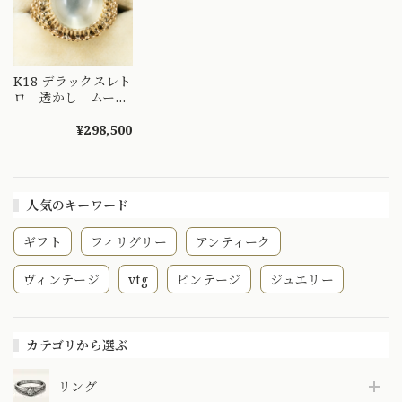
K18 デラックスレト
ロ 透かし ムーン
ストーン ～夜空に
浮かぶ満月の雫を、
¥298,500
そっと指先に～
MOR00737
人気のキーワード
ギフト
フィリグリー
アンティーク
ヴィンテージ
vtg
ビンテージ
ジュエリー
カテゴリから選ぶ
リング