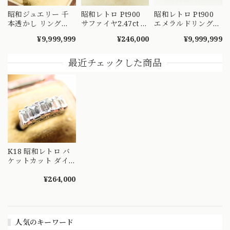
昭和ジュエリー 千
昭和レトロ Pt900
昭和レトロ Pt900
本透かし リング
サファイヤ2.47ct ダ
エメラルドリング
K18 ヴィンテージ
イヤモンド リング
2.02ct / トリリアン
¥9,999,999
¥246,000
¥9,999,999
昭和レトロ 陽刻 赤
プラチナ 腰高 日本
トカット ダイヤモ
紫 合成石 ゴールド
ヴィンテージ
ンド 1.28ct ヴィン
指輪 MOR00549
OKR00228
テージジュエリー
最近チェックした商品
～顔まで美しい ト
リリアントカットを
添えたエメラルドヴ
ィンテージリング
～ OKR00238
K18 昭和レトロ バ
ケットカット ダイ
ヤモンド リング 5
石 一文字 透かし細
¥264,000
工 艶消し マット仕
上げ ヴィンテージ
指輪 OKR00268
人気のキーワード