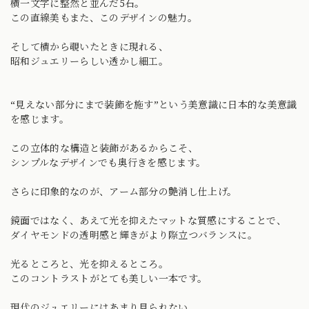
横一文字に整然と並んだ5石。
この直線美もまた、このデザインの魅力。
そして横から覗いたときに現れる、
昭和ジュエリーらしい透かし細工。
“見えない部分にまで装飾を施す”という美意識に日本的な美意識
を感じます。
この立体的な構造と装飾があるからこそ、
シンプルなデザインでも奥行きを感じます。
さらに印象的なのが、アーム部分の艶消し仕上げ。
鏡面ではなく、あえて光を抑えたマットな質感にすることで、
ダイヤモンドの透明感と輝きがより際立つバランスに。
光るところと、光を抑えるところ。
このコントラストがとても美しい一本です。
現代のジュエリーにはあまり見られない、