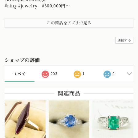
#ring #jewelry #300,000円～
この商品をアプリで見る
通報する
ショップの評価
すべて
203
1
0
関連商品