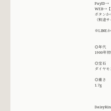
PayI
WEB→【
ボタンか
（別途サ
※LIN
◎年代
1900
◎宝石
ダイヤモ
◎重さ
1.7g
DaisyRi