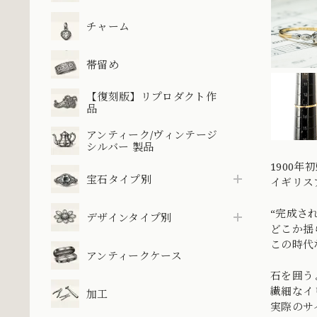
チャーム
帯留め
【復刻版】リプロダクト作
品
アンティーク/ヴィンテージ
シルバー 製品
1900
宝石タイプ別
イギリス
“完成さ
デザインタイプ別
どこか揺
この時代
アンティークケース
石を囲う
繊細なイ
加工
実際のサ