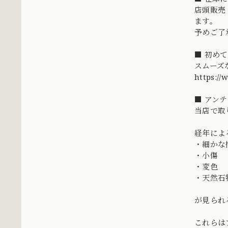
店頭販売
ます。
予めご了
■ 初め
スムーズ
https://
■ アン
当店で取
経年によ
・細かな
・小傷
・変色
・天然石
が見られ
これらは