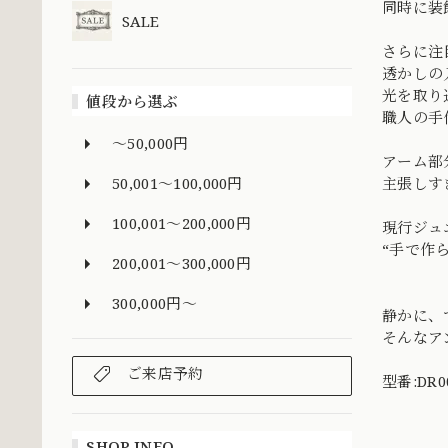
同時に装
SALE
さらに注
透かしの
光を取り
値段から選ぶ
職人の手
～50,000円
アーム部
50,001～100,000円
主張しす
100,001～200,000円
現行ジュ
“手で作
200,001～300,000円
300,000円～
静かに、
そんなア
ご来店予約
型番:DR0
SHOP INFO