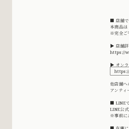
■ 店舗
本商品は
※完全ご
▶ 店舗
https:/
▶ オン
https:
他店舗へ
アンティ
■ LIN
LINE
※事前に
■ 在庫