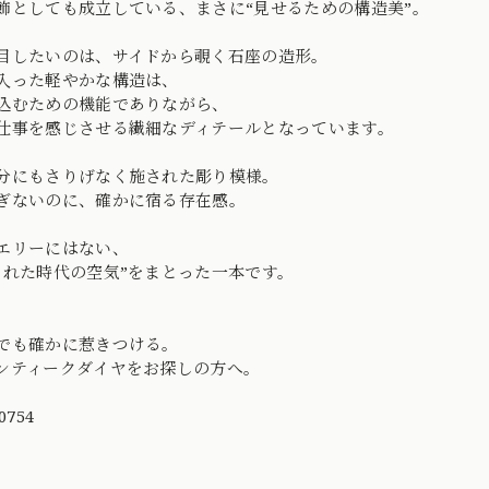
飾としても成立している、まさに“見せるための構造美”。
目したいのは、サイドから覗く石座の造形。
入った軽やかな構造は、
込むための機能でありながら、
仕事を感じさせる繊細なディテールとなっています。
分にもさりげなく施された彫り模様。
ぎないのに、確かに宿る存在感。
エリーにはない、
られた時代の空気”をまとった一本です。
でも確かに惹きつける。
ンティークダイヤをお探しの方へ。
0754