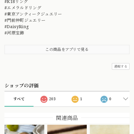
#K18リング
#エメラルドリング
#東京アンティークジュエリー
#門前仲町ジュエリー
#DaisyRing
#河原宝飾
この商品をアプリで見る
通報する
ショップの評価
すべて
203
1
0
関連商品