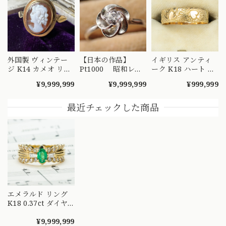
外国製 ヴィンテー
【日本の作品】
イギリス アンティ
ジ K14 カメオ リン
Pt1000 昭和レト
ーク K18 ハート エ
グ 絵画を手元で愉
ロ ダイヤモンド
ングレービング 彫
¥9,999,999
¥9,999,999
¥999,999
しめるようなデザイ
リング 捻り梅
り リング 1908年 バ
ンの指輪 MR00607
（ひねり梅） 和彫
ーミンガム エドワ
り 吉祥文様 ～
ーディアン 全周彫
最近チェックした商品
楚々とした可憐な華
刻 総柄 MR00841
やぎを指先に～
DYR00050
エメラルド リング
K18 0.37ct ダイヤ
モンド 0.44ct リボ
ンデザイン ヴィン
¥9,999,999