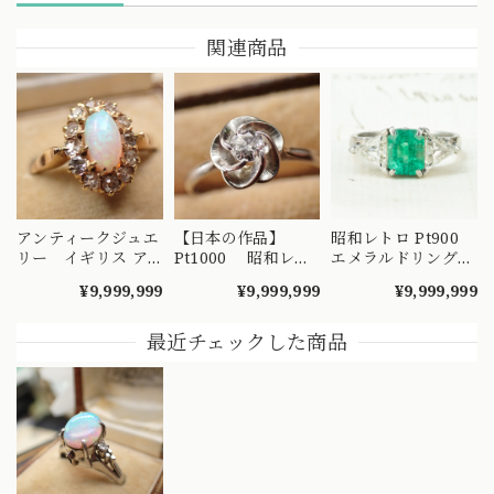
関連商品
アンティークジュエ
【日本の作品】
昭和レトロ Pt900
リー イギリス ア
Pt1000 昭和レト
エメラルドリング
ンティーク ナイフ
ロ ダイヤモンド
2.02ct / トリリアン
¥9,999,999
¥9,999,999
¥9,999,999
エッジ技法 クラス
リング 捻り梅
トカット ダイヤモ
ター 取り巻きデザ
（ひねり梅） 和彫
ンド 1.28ct ヴィン
イン リング K18 オ
り 吉祥文様 ～
テージジュエリー
最近チェックした商品
パール ダイヤモン
楚々とした可憐な華
～顔まで美しい ト
ド 〜オパールとダ
やぎを指先に～
リリアントカットを
イヤのお花の様なデ
DYR00050
添えたエメラルドヴ
ザイン〜 DR00689
ィンテージリング
～ OKR00238