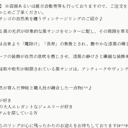
o】 ※店頭あるいは展示会販売等も行っておりますので、ご注文
かじめご了承ください。
サンゴの自然美を纏うヴィンテージリングのご紹介♪
る黒の光沢が印象的な黒サンゴをセンターに配し、その周囲を草
は古来より「魔除け」「長寿」の象徴とされ、艶やかな漆黒の輝
ーフの装飾が自然の息吹を感じさせ、漆黒の静けさと繊細な装飾
採取や取引が制限されている黒サンゴは、アンティークやヴィン
然が育んだ神秘と職人技が融合した一点物(^^♪
が好き
の大人エレガントなジュエリーが好き
テムを探している方
らのリングが心に残ったかたのお迎えをお待ちしております(#^^#