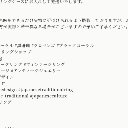
リングケースにお入れして発送いたします。
色味をできるだけ実物に近づけられるよう撮影しておりますが、
方が実物と若干異なる場合がございますので予めご了承ください
コーラル #黒珊瑚 #クロサンゴ #ブラックコーラル
ーリングショップ
ing
ィークリング #ヴィンテージリング
テージ #アンティークジュエリー
デザイン
レトロ
edesign #japanesetraditionalring
e_traditional #japaneseculture
リング