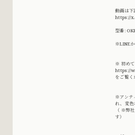
動画は下
https://
型番: OKR
※LIN
※ 初め
https://
をご覧く
※アンテ
れ、変色
（ ※弊
す）