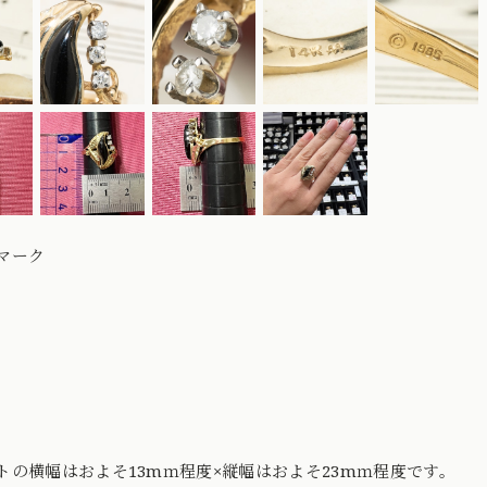
マーク
トの横幅はおよそ13mｍ程度×縦幅はおよそ23mｍ程度です。