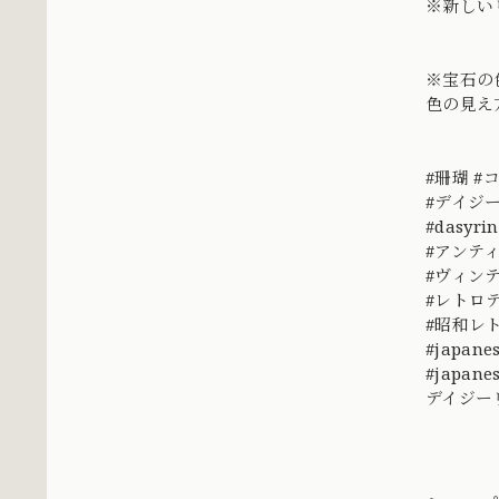
※新しい
※宝石の
色の見え
#珊瑚 #
#デイジ
#dasyr
#アンテ
#ヴィン
#レトロ
#昭和
#japanes
#japanes
デイジー