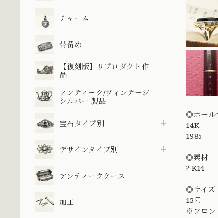
チャーム
帯留め
【復刻版】リプロダクト作
品
アンティーク/ヴィンテージ
シルバー 製品
◎ホール
宝石タイプ別
14K
1985
デザインタイプ別
◎素材
? K14
アンティークケース
◎サイズ
13号
加工
※フロン