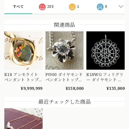
すべて
203
1
0
関連商品
K18 アンモライト
Pt900 ダイヤモンド
K18WG フィリグリ
ペンダント トップ
ペンダントトップ
ー ダイヤモンド ペ
〜七色に煌めく化石
菊爪 バターカップ
ンダントトップ
¥9,999,999
¥158,000
¥135,000
の宝石 CHP00281
昭和レトロ ヴィン
0.10ct ホワイトゴー
テージチャーム チ
ルド 透かし 花モチ
ェーン ネックレス
ーフ MOP00292
最近チェックした商品
MOP00286 S