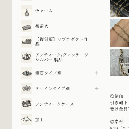
チャーム
帯留め
【復刻版】リプロダクト作
品
アンティーク/ヴィンテージ
シルバー 製品
宝石タイプ別
デザインタイプ別
◎刻印
引き輪下
アンティークケース
受け金具
加工
◎素材
K18（