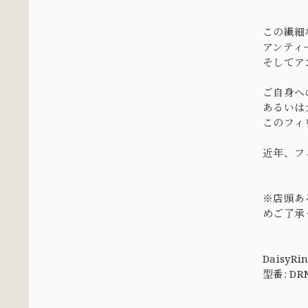
この繊細
アンティ
そしてア
ご自身へ
あるいは
このフィ
近年、フ
※店頭あ
めご了承
DaisyRi
型番: DRN