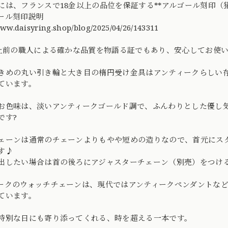
には、フランスで18金以上の品位を保証する**アルゴール刻印（
ール刻印説明
www.daisyring.shop/blog/2025/04/26/143311
以上前の職人による確かな品質を物語る証でもあり、安心してお使い
きめの丸い引き輪と大き目の楕円受け金具はアンティークらしい
ています。
お色味は、淡いアンティークゴールド調で、ふんわりとした優し
です?
ェーンは通常のチェーンよりもやや短めの造りなので、首元にス
す♪
出したい場合は首の後ろにアジャスターチェーン（別売）をつけ
ークのウォッチチェーンは、現代ではアンティークペンダントな
ています。
特別な日にも寄り添ってくれる、時を超える一本です。