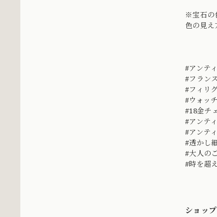
※宝石の
色の見え
#アンテ
#フラン
#フィリ
#ウォッ
#18金チ
#アンテ
#アンテ
#透かし
#大人の
#時を超
ショップ