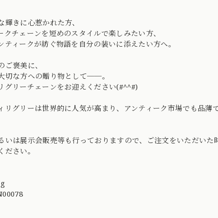
な輝きに心惹かれた方、
ークチェーンを短めのスタイルで楽しみたい方、
ンティークが紡ぐ物語を自分の装いに添えたい方へ。
のご褒美に、
大切な方への贈り物として──。
リグリーチェーンをお迎えください(#^^#)
ィリグリーは世界的に人気が高まり、アンティーク市場でも品薄
るいは展示会販売等も行っておりますので、ご注文をいただいた
ください。
ng
00078