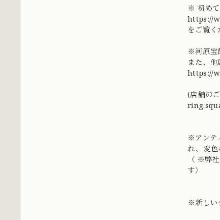
※ 初め
https://
をご覧く
※河原宝
また、他
https:/
(店舗の
ring.squ
※アンテ
れ、変色
（ ※弊
す）
※新しい