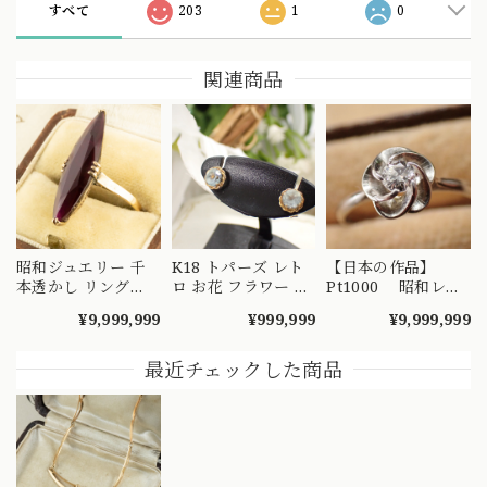
すべて
203
1
0
関連商品
昭和ジュエリー 千
K18 トパーズ レト
【日本の作品】
本透かし リング
ロ お花 フラワー シ
Pt1000 昭和レト
K18 ヴィンテージ
ンプル デザイン ピ
ロ ダイヤモンド
¥9,999,999
¥999,999
¥9,999,999
昭和レトロ 陽刻 赤
アス MOE00047
リング 捻り梅
紫 合成石 ゴールド
（ひねり梅） 和彫
指輪 MOR00549
り 吉祥文様 ～
最近チェックした商品
楚々とした可憐な華
やぎを指先に～
DYR00050