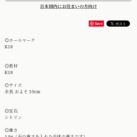
日本国内にお住まいの方向け
Save
◎ホールマーク
K18
◎素材
K18
◎サイズ
全長 およそ 39cm
◎宝石
シトリン
◎重さ
5.9g（石の重さを入れた全体の重さです）