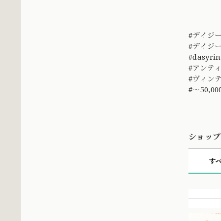
#デイジ
#デイジ
#dasyri
#アンテ
#ヴィン
#～50,0
ショップ
す