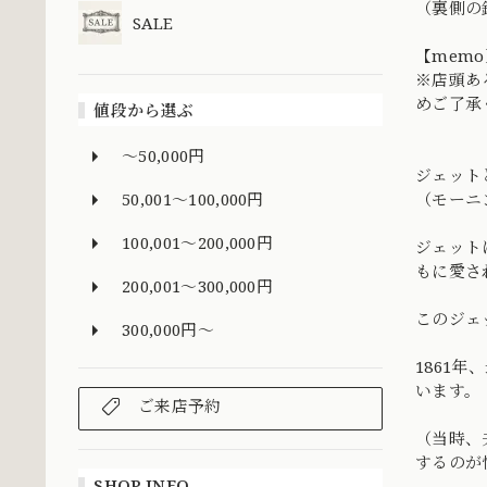
（裏側の
SALE
【memo
※店頭あ
めご了承
値段から選ぶ
～50,000円
ジェット
50,001～100,000円
（モーニ
100,001～200,000円
ジェット
もに愛さ
200,001～300,000円
このジェ
300,000円～
1861
います。
ご来店予約
（当時、
するのが
SHOP INFO