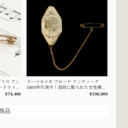
リス アン
ラーバカメオ ブローチ アンティーク
1800年代後半｜溶岩に彫られた女性横顔
1900前半
K10 DBR00150
¥74,400
¥198,000
商品