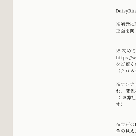
DaisyRi
※胸元に
正面を向
※ 初め
https:/
をご覧く
（クロネ
※アンテ
れ、変色
（ ※弊
す）
※宝石の
色の見え