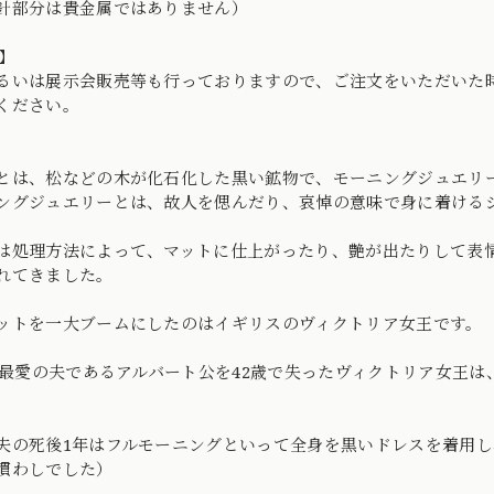
針部分は貴金属ではありません）
】
るいは展示会販売等も行っておりますので、ご注文をいただいた
ください。
とは、松などの木が化石化した黒い鉱物で、モーニングジュエリ
ングジュエリーとは、故人を偲んだり、哀悼の意味で身に着ける
は処理方法によって、マットに仕上がったり、艶が出たりして表
れてきました。
ットを一大ブームにしたのはイギリスのヴィクトリア女王です。
年、最愛の夫であるアルバート公を42歳で失ったヴィクトリア女王
夫の死後1年はフルモーニングといって全身を黒いドレスを着用し
慣わしでした）