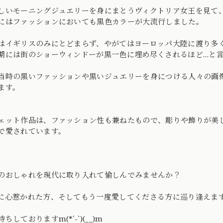
しいモーニングジュエリーを身にまとうヴィクトリア女王を見て
にはファッションにおいても黒色カラーが大流行しました。
はイギリスのみにとどまらず、やがてはヨーロッパ大陸に渡り多
期には街のショーウィンドーが黒一色に埋め尽くされるほど…と
当時の黒いファッションや黒いジュエリーを身につける人々の画
ます。
ェット作品は、ファッション性も兼ねたもので、彫りや飾りが美
で愛されています。
のおしゃれを現代に取り入れて愉しんでみませんか？
に心惹かれた方、そしてもう一度愛してくださる方に巡り逢えます
ちしておりますm(*´-`)(__)m