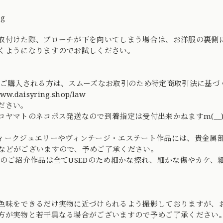
ng
取付けた際、ブローチが下を向いてしまう場合は、お洋服の裏側
くようになりますのでお試しください。
てご購入される方は、スムーズなお取引のため特定商取引法に基
/www.daisyring.shop/law
ださい。
コヤマトのネコポス発送なので到着指定は受付出来かねますm(__
ィークジュエリーやヴィンテージ・エステート作品には、貴金属
などがございますので、予めご了承ください。
社のご紹介作品は全てUSEDのため細かな擦れ、細かな傷やカケ
色味をできるだけ実物に近づけられるよう撮影しておりますが、
方が実物と若干異なる場合がございますので予めご了承ください