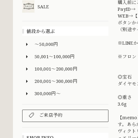
購入前に
SALE
PayI
WEB→【
ボタンか
（別途サ
値段から選ぶ
※LIN
～50,000円
50,001～100,000円
※フロン
100,001～200,000円
◎宝石
200,001～300,000円
ダイヤモ
300,000円～
◎重さ
3.6g
ご来店予約
【mem
す。あら
ヴィクト
SHOP INFO
ュエリー