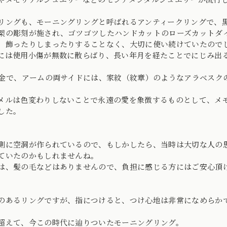
リングも、モーニングリングと呼ばれるアンティークリングで、
架の彫刻が施され、ゴツゴツしたハンドカットのローズカットダイ
、飾ったりしまったりすることなく、大切に使い続けていたので
には使用小傷が無数に散らばり、長い年月を経たことでにじみ出
5金で、アームの両サイドには、家紋（紋章）のようなアラベスク
メルは色変わりしないことで永遠の愛を象徴するものとして、メ
した。
側に空洞が作られているので、もしかしたら、当時は大切な人の
ていたのかもしれませんね。
は、髪の毛などはありませんので、負担に感じる方にはご安心頂
のあるリングですが、指につけると、つけ心地は非常になめらか
超えて、今この時代に辿りついたモーニングリング。