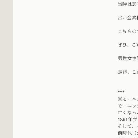
当時は悲
古い金素
こちらの
ぜひ、こ
男性女性
是非、こ
***
※モーニ
モーニン
亡くなっ
1861
そして、
前時代（