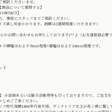
ご相談くださいませ。
D→【商品について質問する】
CONTACT】
ら、事前にスタッフまでご相談ください。
イズ直し料金かかります。納期は2週間程度いただきます）
Eからのお問い合わせもお待ちしております(^^♪（お友達登録必要
トの横幅はおよそ7mｍ程度×縦幅はおよそ14mｍ程度です。
ンド
o】 ※店頭あるいは展示会販売等も行っておりますので、ご注文
かじめご了承ください。
リア時代後期1800年代後半頃、ヴィクトリア女王が長く喪に服
やメモリアルジュエリーなどのセンチメンタルジュエリーが流行