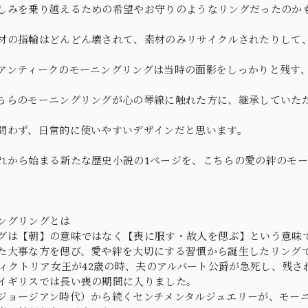
しみを乗り越えるための希望やお守りのようなリングだったのか
材の指輪はどんどん壊されて、素材のみリサイクルされたりして
アンティークのモーニングリングは当時の面影をしっかりと残す
ちらのモーニングリングが心の琴線に触れた方に、継承していた
問わず、日常的に使いやすいデザインだと思います。
れから始まる新たな歴史小説の1ページを、こちらの愛の絆のモーニン
ングリングとは
グは【朝】の意味ではなく【喪に服す・故人を偲ぶ】という意味
た大事な方を偲び、愛や絆を大切にする習慣から誕生したリング
年ヴィクトリア女王が42歳の時、夫のアルバート公爵が急死し、残
イギリスでは長い喪の期間に入りました。
ジョージアン時代）から続くセンチメンタルジュエリーが、モー