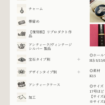
チャーム
帯留め
【復刻版】リプロダクト作
品
アンティーク/ヴィンテージ
シルバー 製品
◎ホール
宝石タイプ別
H＆S/15
◎素材
デザインタイプ別
K15
アンティークケース
◎サイズ
17号ほど
【サイズ
加工
※サイズ