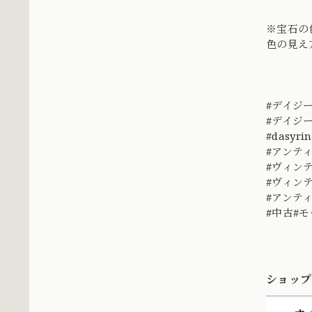
※宝石の
色の見え
#デイジ
#デイジ
#dasyri
#アンテ
#ヴィン
#ヴィン
#アンテ
#中古
ショップ