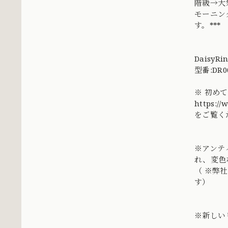
階級→大
モーニン
す。***
DaisyRi
型番:DR0
※ 初め
https:/
をご覧く
※アンテ
れ、変色
（ ※弊
す）
※新しい