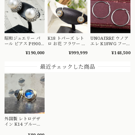
昭和ジュエリー パ
K18 トパーズ レト
UNOAERRE ウノア
ール ピアス Pt900
ロ お花 フラワー シ
エレ K18WG フー
ダイヤモンド ヴィ
ンプル デザイン ピ
プピアス 直径3.2cm
¥190,000
¥999,999
¥148,500
ンテージ 昭和レト
アス MOE00047
ホワイトゴールド
ロ 8.6mm 真珠 1珠
イタリア ヴィンテ
華やかデザイン プ
ージ シンプル
最近チェックした商品
ラチナ ME00076
MOE00074
外国製 レトロデザ
イン K14 ブルーム
ーンストーン ピア
ス 〜幻想的な月ヒ
¥80,000