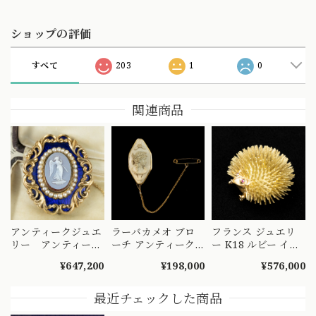
ショップの評価
すべて
203
1
0
関連商品
アンティークジュエ
ラーバカメオ ブロ
フランス ジュエリ
リー アンティーク
ーチ アンティーク
ー K18 ルビー イー
ブローチ ストー
1800年代後半｜溶
グルヘッド ハリネ
¥647,200
¥198,000
¥576,000
ンカメオ K10 シー
岩に彫られた女性横
ズミ ヘッジフォッ
ドパール エナメル
顔 K10 DBR00150
グ アニマル モチー
28.0g 昔の職人の技
フ ブローチ
最近チェックした商品
術が詰まった美しい
MOBR00038