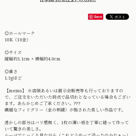
Save
◎ホールマーク
10K（10金）
◎サイズ
縦幅約1.1cm × 横幅約4.0cm
◎重さ
1.5gほど
【memo】 ※店頭あるいは展示会販売等も行っておりますの
で、ご注文をいただいた時点で品切れとなっている場合もござい
ます。あらかじめご了承ください。???
繊細なフィリグリー（金の刺繍）が施された美しい作品です。
透かしの部分はバリ感無く、1枚の薄い板を丁寧に縒って作って
いて驚きの美しさ。
ルーペでじっくり見ながら（これどうやって造ったのかなぁ〜）