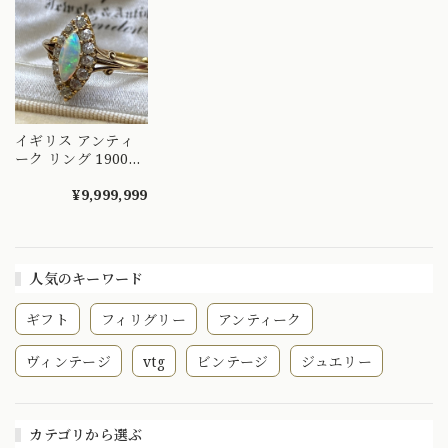
ド 〜オパールとダ
0.14 ダイヤモンド
イヤのお花の様なデ
0.11 〜直線と曲線
ザイン〜 DR00689
のコラボレーション
～ OKR00219
イギリス アンティ
ーク リング 1900年
初頭頃 K18 オパー
ル ダイヤモンド 神
¥9,999,999
秘的な輝きの美しい
ボート型の指輪
DR00592
人気のキーワード
ギフト
フィリグリー
アンティーク
ヴィンテージ
vtg
ビンテージ
ジュエリー
カテゴリから選ぶ