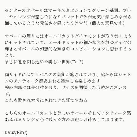
センターのオパールはマーキスカボションでグリーン基調。ブル
ーやオレンジが差し色になりパレットで色が元気に楽しみながら
踊っているような元気さを感じます(*^^*)（個人の意見です）
オパールの周りにはオールドカットダイヤモンドが取り巻くよう
にセットされていて、オールドカットの細かな光を放つダイヤの
輝きとオパールの幻想的な輝きのコンビネーションに思わずうっ
とり。
まさに虹を閉じ込めた美しい世界(*'ω'*)
両サイドにはアラベスクの装飾が施されており、脇からはシャト
ンのアンティーク感あふれる透かしも楽しめます
腕の内部には金の粒を盛り、サイズを調整した形跡がございま
す。
これも愛され大切にされてきた証ですね☆
こちらのオールドカットと美しいオパールそしてアンティーク感
あふれるリングが心に残った方のお迎えお待ちしております。
DaisyRing