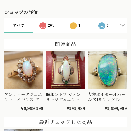
ショップの評価
すべて
203
1
0
関連商品
アンティークジュエ
昭和レトロ ヴィン
大粒ボルダーオパー
リー イギリス ア
テージジュエリー
ル K18 リング 昭和
ンティーク ナイフ
バブリー デザイン
レトロ ヴィンテー
¥9,999,999
¥999,999
¥9,999,999
エッジ技法 クラス
縦長フォルム リン
ジ オーバルカボシ
ター 取り巻きデザ
グ Pt900 K18 オパ
ョン 遊色美 指輪 ゴ
イン リング K18 オ
ール 4.63 サファイ
ールド MOR00720
最近チェックした商品
パール ダイヤモン
ア 0.49 エメラルド